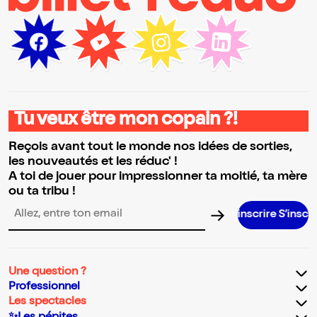
Tu veux être mon copain ?!
Reçois avant tout le monde nos idées de sorties,
les nouveautés et les réduc' !
A toi de jouer pour impressionner ta moitié, ta mère
ou ta tribu !
S’inscrire S’inscrire S’inscrire
Adresse email pour la newsletter
Une question ?
Professionnel
Les spectacles