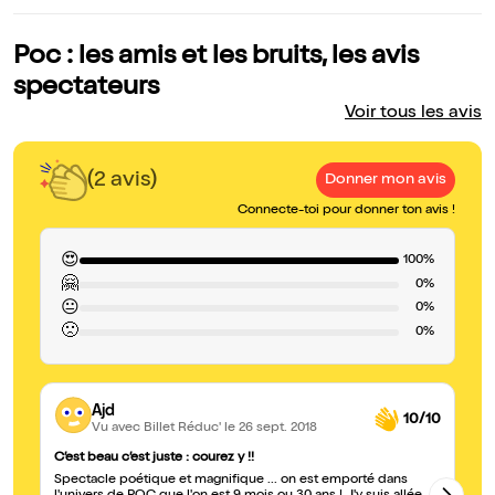
Poc : les amis et les bruits, les avis
spectateurs
Voir tous les avis
(2 avis)
Donner mon avis
Connecte-toi pour donner ton avis !
😍
100%
🤗
0%
😐
0%
🙁
0%
Ajd
10/10
Vu avec Billet Réduc'
le 26 sept. 2018
C’est beau c’est juste : courez y !!
Tr
Spectacle poétique et magnifique ... on est emporté dans
Po