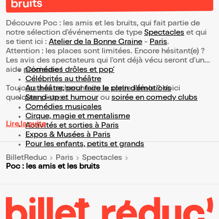
bruits
Découvre Poc : les amis et les bruits, qui fait partie de
notre sélection d’événements de type
Spectacles
et qui
se tient ici :
Atelier de la Bonne Graine
-
Paris
.
Attention : les places sont limitées. Encore hésitant(e) ?
Les avis des spectateurs qui l'ont déjà vécu seront d'une
aide précieuse !
Comédies drôles et pop’
Célébrités au théâtre
Toujours à la recherche de la sortie idéale ? Voici
Au théâtre, pour faire le plein d’émotions
quelques pistes :
Stand-up et humour
ou
soirée en comedy clubs
Comédies musicales
Cirque, magie et mentalisme
Lire la suite
Activités et sorties à Paris
Expos & Musées à Paris
Pour les enfants, petits et grands
BilletReduc
Paris
Spectacles
Poc : les amis et les bruits