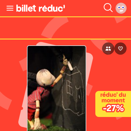
réduc' du
moment
-27%