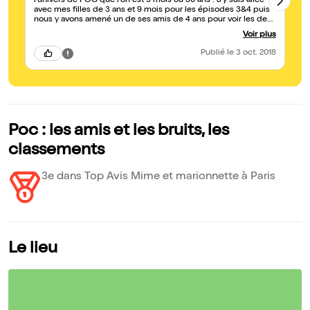
l'univers de POC que l'on est 9 mois ou 30 ans ! J'y suis allée
PO
avec mes filles de 3 ans et 9 mois pour les épisodes 3&4 puis
et
nous y avons amené un de ses amis de 4 ans pour voir les deux
li
premiers épisodes : les enfants ont adoré ! Tout est
de
Voir plus
parfaitement juste : la musique, la scenarisarion, la lumière, les
de
decors, les objets ! C'est un très bel univers qui transporte
mo
Publié
le 3 oct. 2018
petits et grands ! On en ressort des étoiles pleins les yeux et
au
des rêves pleins la tête :-) C'EST BEAU !
dé
Poc : les amis et les bruits, les
classements
3e dans Top Avis Mime et marionnette à Paris
Le lieu