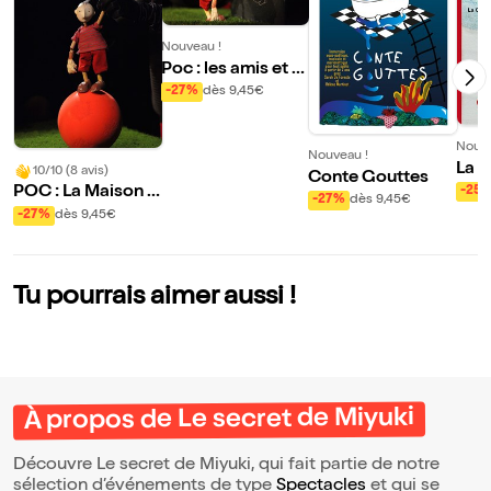
Nouveau !
Poc : les amis et le
s bruits
-27%
dès 9,45€
Nouve
Nouveau !
La m
10/10 (8 avis)
Conte Gouttes
ne
POC : La Maison &
-25
-27%
dès 9,45€
Les Objets
-27%
dès 9,45€
Tu pourrais aimer aussi !
À propos de Le secret de Miyuki
Découvre Le secret de Miyuki, qui fait partie de notre
sélection d’événements de type
Spectacles
et qui se