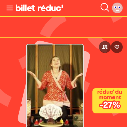
réduc' du
moment
-27%