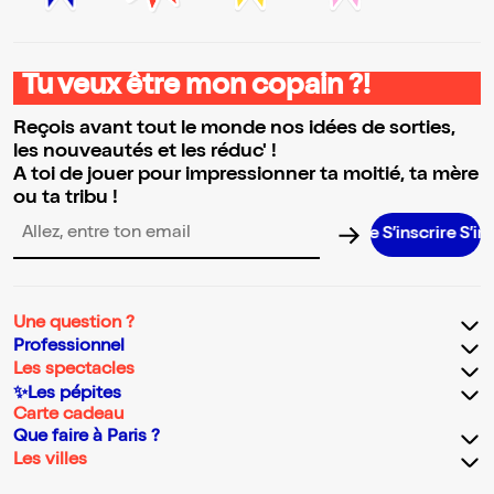
Tu veux être mon copain ?!
Reçois avant tout le monde nos idées de sorties,
les nouveautés et les réduc' !
A toi de jouer pour impressionner ta moitié, ta mère
ou ta tribu !
S’inscrire S’inscrire S
Adresse email pour la newsletter
Une question ?
Professionnel
Les spectacles
✨Les pépites
Carte cadeau
Que faire à Paris ?
Les villes