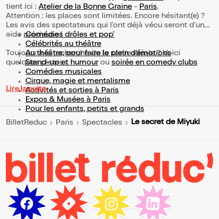
tient ici :
Atelier de la Bonne Graine
-
Paris
.
Attention : les places sont limitées. Encore hésitant(e) ?
Les avis des spectateurs qui l'ont déjà vécu seront d'une
aide précieuse !
Comédies drôles et pop’
Célébrités au théâtre
Toujours à la recherche de la sortie idéale ? Voici
Au théâtre, pour faire le plein d’émotions
quelques pistes :
Stand-up et humour
ou
soirée en comedy clubs
Comédies musicales
Cirque, magie et mentalisme
Lire la suite
Activités et sorties à Paris
Expos & Musées à Paris
Pour les enfants, petits et grands
Le secret de Miyuki
BilletReduc
Paris
Spectacles