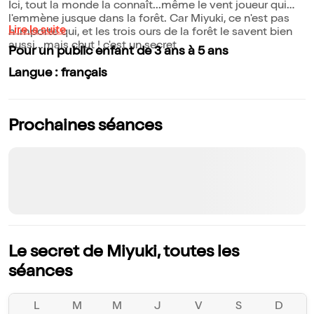
Ici, tout la monde la connaît...même le vent joueur qui
l'emmène jusque dans la forêt. Car Miyuki, ce n'est pas
Lire la suite
n'importe qui, et les trois ours de la forêt le savent bien
aussi...mais chut ! c'est un secret
Pour un public enfant de 3 ans à 5 ans
Langue : français
Prochaines séances
Le secret de Miyuki, toutes les
séances
L
M
M
J
V
S
D