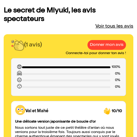
Le secret de Miyuki, les avis
spectateurs
Voir tous les avis
(1 avis)
Donner mon avis
Connecte-toi pour donner ton avis !
😍
100%
🤗
0%
😐
0%
🙁
0%
Val et Mahé
10/10
Une délicate version japonisante de boucle d'or
Nous sortons tout juste de ce petit théâtre d'antan où nous
venions pour la troisième fois. Toujours aussi conquis par le
charme authentique émanant des spectacles qui y sont joués.