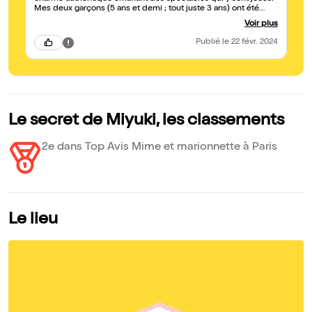
Mes deux garçons (5 ans et demi ; tout juste 3 ans) ont été
captivés du début à la fin. De jolis décors dans les malles aux
Voir plus
trésors, de petites chansons qui inventent les spectateurs à
fredonner, de belles mélodies au violon, tout y est pour capter
Publié
le 22 févr. 2024
l'attention des enfants et émerveiller les parents qui ont gardé
leur âme d'enfant ! Spectacle délicat et poétique,. vivement le
prochain 🌸
Le secret de Miyuki, les classements
2e dans Top Avis Mime et marionnette à Paris
Le lieu