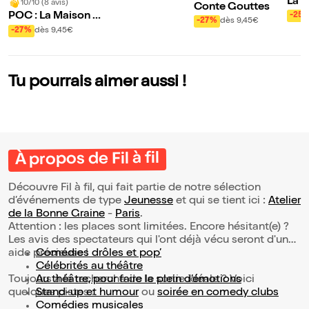
La m
10/10 (8 avis)
Conte Gouttes
ne
POC : La Maison &
-25
-27%
dès 9,45€
Les Objets
-27%
dès 9,45€
Tu pourrais aimer aussi !
À propos de Fil à fil
Découvre Fil à fil, qui fait partie de notre sélection
d’événements de type
Jeunesse
et qui se tient ici :
Atelier
de la Bonne Graine
-
Paris
.
Attention : les places sont limitées. Encore hésitant(e) ?
Les avis des spectateurs qui l'ont déjà vécu seront d'une
aide précieuse !
Comédies drôles et pop’
Célébrités au théâtre
Toujours à la recherche de la sortie idéale ? Voici
Au théâtre, pour faire le plein d’émotions
quelques pistes :
Stand-up et humour
ou
soirée en comedy clubs
Comédies musicales