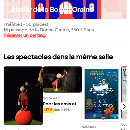
Atelier de la Bonne Graine
Théâtre (~ 50 places)
16 passage de la Bonne Graine, 75011 Paris
Réserver un parking
Les spectacles dans la même salle
Nouveau !
Poc : les amis et le
s bruits
-27%
dès 9,45€
Nouve
Nouveau !