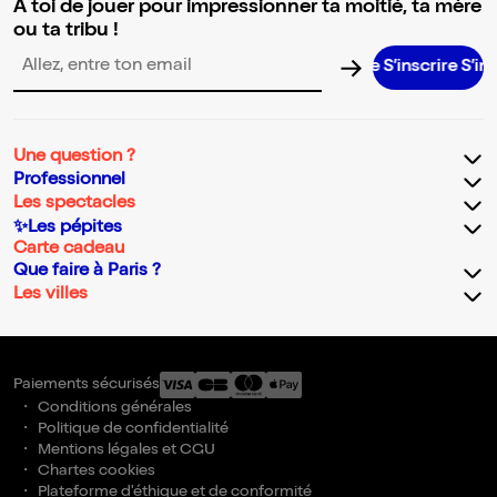
A toi de jouer pour impressionner ta moitié, ta mère
ou ta tribu !
S’inscrire S’inscrire
Adresse email pour la newsletter
Une question ?
Professionnel
Les spectacles
✨Les pépites
Carte cadeau
Que faire à Paris ?
Les villes
Paiements sécurisés
Conditions générales
Politique de confidentialité
Mentions légales et CGU
Chartes cookies
Plateforme d'éthique et de conformité