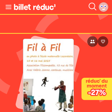
réduc' du
moment
-27%