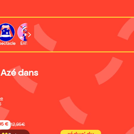
b
pectacle
Enfant
Concert
Activité
Expo et musée
 Azé dans
ue
6
95 €
12,95€