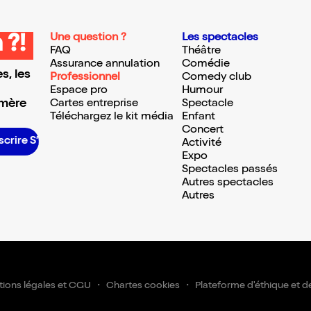
Une question ?
Les spectacles
 ?!
FAQ
Théâtre
Assurance annulation
Comédie
s, les
Professionnel
Comedy club
Espace pro
Humour
 mère
Cartes entreprise
Spectacle
Téléchargez le kit média
Enfant
Concert
scrire S’inscrire S’inscrire S’inscrire S’inscrire S’inscrire S’inscrire S’inscrire S’inscrire S’inscrire S’inscrire S’inscrire
Activité
Expo
Spectacles passés
Autres spectacles
Autres
ions légales et CGU
Chartes cookies
Plateforme d'éthique et d