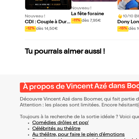
Nouveau !
La fête foraine
Nouveau !
10/10 (6
dès 7,95€
-11%
CDI : Couple à Duré
Dony Lon
e Indéterminée
Eternité
dès 14,50€
dès 
-12%
-15%
Tu pourrais aimer aussi !
À propos de Vincent Azé dans B
Découvre Vincent Azé dans Boomer, qui fait partie 
Attention : les places sont limitées. Encore hésitant
Toujours à la recherche de la sortie idéale ? Voici qu
Comédies drôles et pop’
Célébrités au théâtre
Au théâtre, pour faire le plein d’émotions