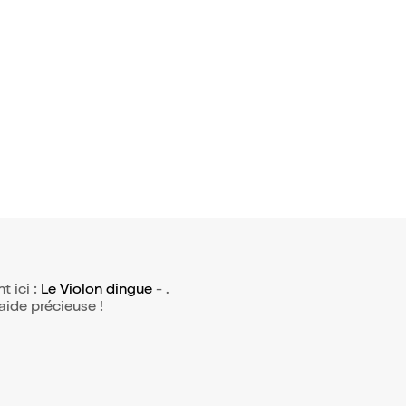
 avis)
tah dans
 politesse
0,95€
t ici :
Le Violon dingue
- .
 aide précieuse !