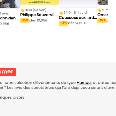
9/10 (53 avis)
10/10 (74
8/10 (11111 avis)
6 avis)
Philippe Souverville
Omar Mef
Couscous aux lardo
don dans
dans On ne s'emmer
Putain de
dès 10,95€
dès 1
-15%
-15%
ns
dès 14,50€
-12%
10,95€
de plus
oomer
de notre sélection d’événements de type
Humour
et qui se tien
(e) ? Les avis des spectateurs qui l'ont déjà vécu seront d'une
elques pistes :