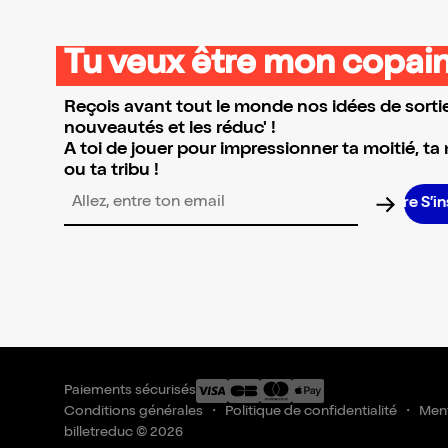
Tu veux être mon copain
Reçois avant tout le monde nos idées de sortie
nouveautés et les réduc' !
A toi de jouer pour impressionner ta moitié, ta
ou ta tribu !
S’in
Adresse email pour la newsletter
Paiements sécurisés
Conditions générales
Politique de confidentialité
Ment
billetreduc © 2026