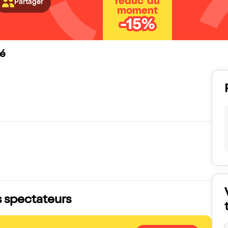
réduc' du
Partager
moment
-15%
zé
s spectateurs