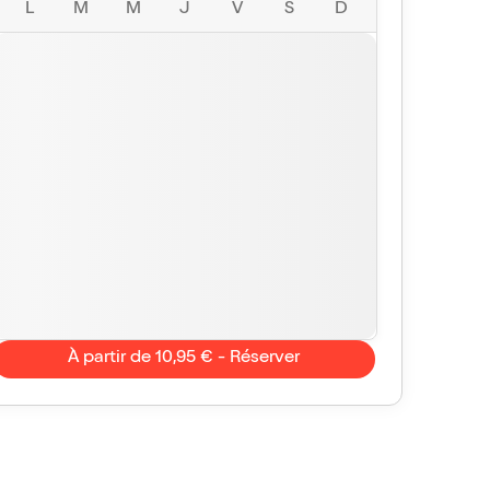
L
M
M
J
V
S
D
À partir de 10,95 € - Réserver