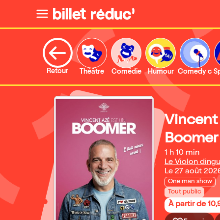
Retour
Théâtre
Comédie
Humour
Comedy clu
S
Vincent
Boomer
1 h 10 min
Le Violon ding
Le 27 août 202
One man show
Tout public
À partir de 10,