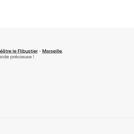
âtre le Flibustier
-
Marseille
.
 aide précieuse !