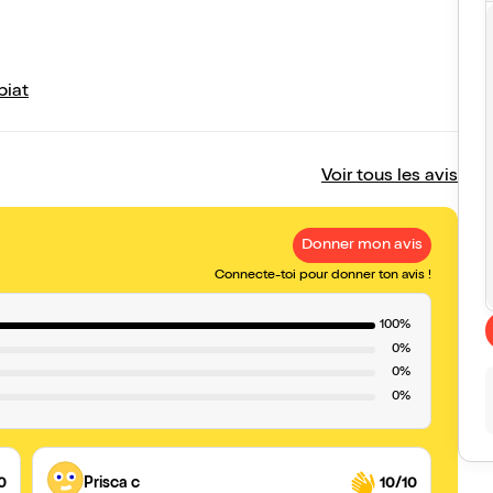
biat
Voir tous les avis
Donner mon avis
Connecte-toi pour donner ton avis !
100%
0%
0%
0%
0
Prisca c
10/10