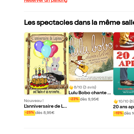
Réserver un parking
Les spectacles dans la même sall
8/10 (3 avis)
Lulu Bobo chante N
oël
dès 9,95€
-23%
Nouveau !
10/10 (8
L'anniversaire de La
20 ans ap
pinou
dès 8,95€
-25%
dès 
-15%