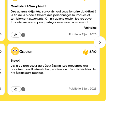
Quel talent ! Quel plaisir !
Un vra
Des acteurs déjantés, survoltés, qui vous font rire du début à
Un exc
la fin de la pièce à travers des personnages loufoques et
scénar
terriblement attachants. On n'a qu'une envie : les retrouver
très vite sur scène pour partager à nouveau un moment
délicieux, drôle et complètement dingue. Quel bonheur de
Voir plus
voir des artistes capables de transmettre autant de joie et de
générosité. Une véritable bouffée de bonne humeur ! Bravo à
26
Publié
le 7 juil. 2026
leur immense talent.
0
Oraclem
8/10
Bravo !
Une p
J'ai ri de bon cœur du début à la fin. Les proverbes qui
Une pi
as
ponctuent ou illustrent chaque situation m'ont fait éclater de
d'act
a
rire à plusieurs reprises
leur p
fait e
à veni
entre
momen
26
Publié
le 6 juil. 2026