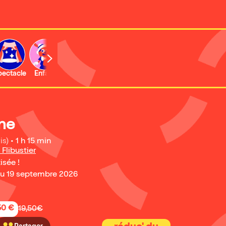
b
pectacle
Enfant
Concert
Activité
ine
is)
•
1 h 15 min
 Flibustier
isée !
au 19 septembre 2026
50 €
19,50€