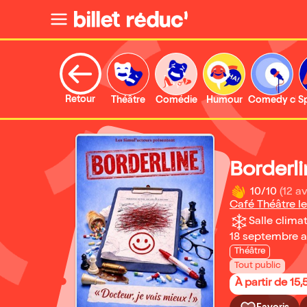
Retour
Théâtre
Comédie
Humour
Comedy clu
S
Borderl
10/10
(12 av
Café Théâtre le
Salle climat
18 septembre 
Théâtre
Tout public
À partir de 15,