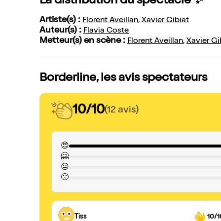
La distribution du spectacle ✨
Artiste(s) :
Florent Aveillan
,
Xavier Gibiat
Auteur(s) :
Flavia Coste
Metteur(s) en scène :
Florent Aveillan
,
Xavier Gi
Borderline, les avis spectateurs
10/10
(12 avis)
😍
🤗
😐
🙁
Tiss
10/1