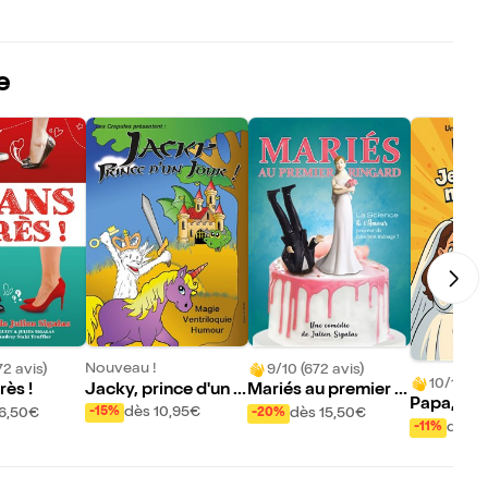
e
Nouveau !
72 avis)
9/10 (672 avis)
10/10 (90
Jacky, prince d'un j
rès !
Mariés au premier ri
Papa, je 
our
ngard | Aix en Prove
dès 10,95€
16,50€
dès 15,50€
-15%
-20%
me marier
dès 3
-11%
nce