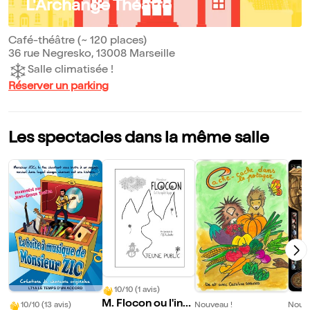
L'Archange Théâtre
Café-théâtre (~ 120 places)
36 rue Negresko, 13008 Marseille
Salle climatisée !
Réserver un parking
Les spectacles dans la même salle
10/10 (1 avis)
M. Flocon ou l'incr
10/10 (13 avis)
Nouveau !
Nouve