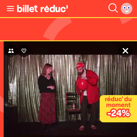
réduc' du
moment
-24%