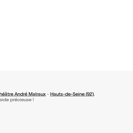
héâtre André Malraux
-
Hauts-de-Seine (92)
.
 aide précieuse !