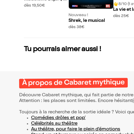
8/10 (1 a
ne femme libre
dès 19,50€
La vie et 
Nouveau !
Jacques C
dès 25€
Shrek, le musical
des franç
dès 38€
Tu pourrais aimer aussi !
À propos de Cabaret mythique
Découvre Cabaret mythique, qui fait partie de notr
Attention : les places sont limitées. Encore hésitant
Toujours à la recherche de la sortie idéale ? Voici qu
Comédies drôles et pop’
Célébrités au théâtre
Au théâtre, pour faire le plein d’émotions