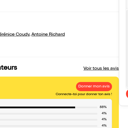
érénice Coudy
,
Antoine Richard
ateurs
Voir tous les avis
Donner mon avis
Connecte-toi pour donner ton avis !
88%
4%
4%
4%