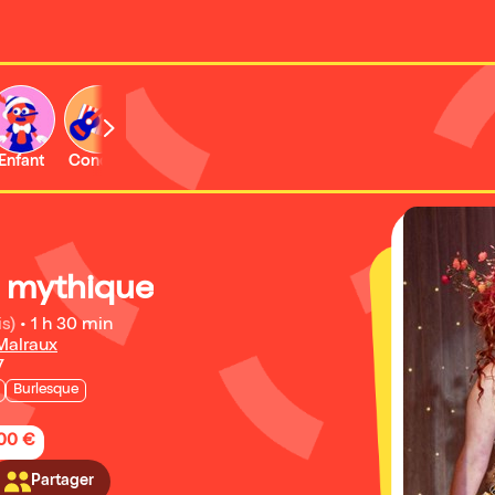
Enfant
Concert
Activité
Expo et musée
 mythique
is)
•
1 h 30 min
Malraux
7
Burlesque
,00 €
Partager