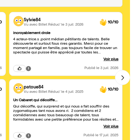
Sylvie84
0
10/10
Vu avec Billet Réduc'
le 3 juil. 2026
incroyablement drole
Beau 
4 acteur-trice.s ;point médian pétillants de talents. Belle
Les t
découverte et surtout fous rires garantis. Merci pour ce
nous 
moment partagé en famille, pas toujours facile de trouver un
dynam
spectacle qui puisse être apprécié par toutes les
un vra
générations. Bravo vous avez beaucoup de talents
templi
Voir plus
26
Publié
le 3 juil. 2026
patoue84
0
10/10
Vu avec Billet Réduc'
le 4 juil. 2025
Un Cabaret qui décoiffe...
Super
Qui décoiffe, qui surprend et qui nous a fait souffrir des
Dans 
zygomatiques tant nous avons ri. 2 comédiens et 2
cabar
comédiennes avec tous beaucoup de talent, tous
et dé
formidables avec une petite préférence pour bas résilles et
quart
spect
cheveux bleus 😉 De belles voix, des costumes étonnants et
Voir plus
une bonne folie qui nous entraîne. Allez-y...sans hésiter
26
Publié
le 17 juil. 2025