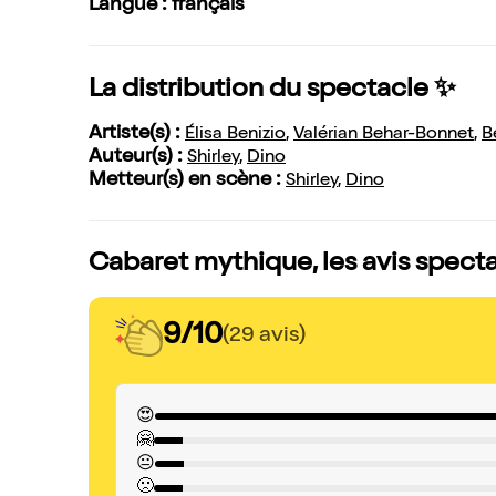
Langue : français
La distribution du spectacle ✨
Artiste(s) :
Élisa Benizio
,
Valérian Behar-Bonnet
,
B
Auteur(s) :
Shirley
,
Dino
Metteur(s) en scène :
Shirley
,
Dino
Cabaret mythique, les avis spect
9/10
(29 avis)
😍
🤗
😐
🙁