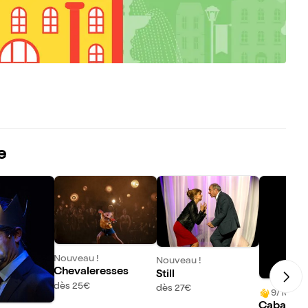
e
Nouveau !
Nouveau !
Chevaleresses
Still
dès 25€
dès 27€
9/10 (29 
Cabaret 