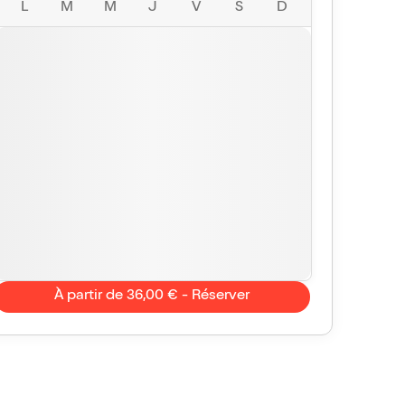
L
M
M
J
V
S
D
À partir de 36,00 € - Réserver