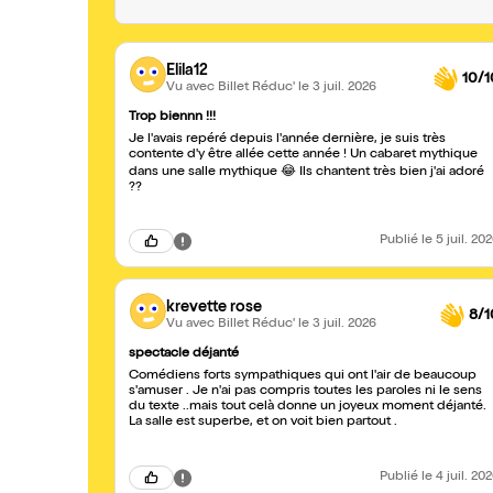
Elila12
10/1
Vu avec Billet Réduc'
le 3 juil. 2026
Trop biennn !!!
Je l'avais repéré depuis l'année dernière, je suis très
contente d'y être allée cette année ! Un cabaret mythique
dans une salle mythique 😂 Ils chantent très bien j'ai adoré
??
Publié
le 5 juil. 20
krevette rose
8/1
Vu avec Billet Réduc'
le 3 juil. 2026
spectacle déjanté
Comédiens forts sympathiques qui ont l'air de beaucoup
s'amuser . Je n'ai pas compris toutes les paroles ni le sens
du texte ..mais tout celà donne un joyeux moment déjanté.
La salle est superbe, et on voit bien partout .
Publié
le 4 juil. 20