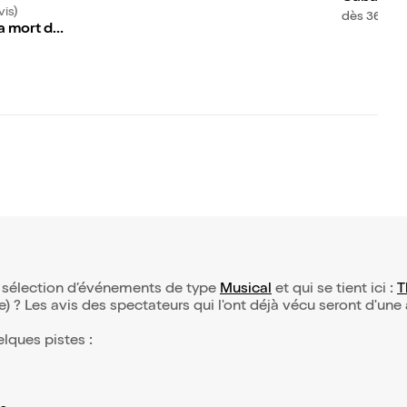
vis)
dès 36€
la mort de
hirac, roi
ais
e sélection d’événements de type
Musical
et qui se tient ici :
T
(e) ? Les avis des spectateurs qui l'ont déjà vécu seront d'une
elques pistes :