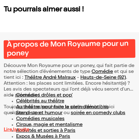
Tu pourrais aimer aussi !
À propos de Mon Royaume pour un
poney
Découvre Mon Royaume pour un poney, qui fait partie de
notre sélection d’événements de type
Comédie
et qui se
tient ici :
Théâtre André Malraux
-
Hauts-de-Seine (92)
.
Attention : les places sont limitées. Encore hésitant(e) ?
Les avis des spectateurs qui l'ont déjà vécu seront d'une
aide précieuse !
Comédies drôles et pop’
Célébrités au théâtre
Toujours à la recherche de la sortie idéale ? Voici
Au théâtre, pour faire le plein d’émotions
quelques pistes :
Stand-up et humour
ou
soirée en comedy clubs
Comédies musicales
Cirque, magie et mentalisme
Lire la suite
Activités et sorties à Paris
Expos & Musées à Paris