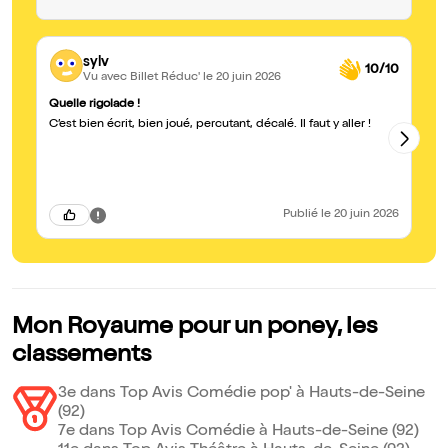
sylv
10/10
Vu avec Billet Réduc'
le 20 juin 2026
Quelle rigolade !
Ju
C’est bien écrit, bien joué, percutant, décalé. Il faut y aller !
Ex
Publié
le 20 juin 2026
Mon Royaume pour un poney, les
classements
3e dans Top Avis Comédie pop' à Hauts-de-Seine
(92)
7e dans Top Avis Comédie à Hauts-de-Seine (92)