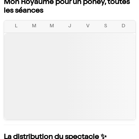
Mon Royaume pour un poney, toutes
les séances
L
M
M
J
V
S
D
La distribution du spectacle ✨