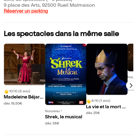
Salle de spectacle (~ 0 places)
9 place des Arts, 92500 Rueil Malmaison
Réserver un parking
Les spectacles dans la même salle
Nouve
Che
dès 
10/10 (8 avis)
Madeleine Béjart,
8/10 (1 avis)
une femme libre
dès 19,50€
La vie et la mort d
Nouveau !
e Jacques Chirac,
dès 25€
Shrek, le musical
roi des français
dès 38€