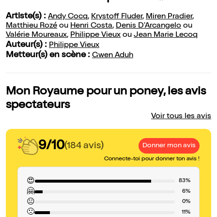
Artiste(s) :
Andy Cocq
,
Krystoff Fluder
,
Miren Pradier
,
Matthieu Rozé
ou
Henri Costa
,
Denis D'Arcangelo
ou
Valérie Moureaux
,
Philippe Vieux
ou
Jean Marie Lecoq
Auteur(s) :
Philippe Vieux
Metteur(s) en scène :
Gwen Aduh
Mon Royaume pour un poney, les avis
spectateurs
Voir tous les avis
9/10
(184 avis)
Donner mon avis
Connecte-toi pour donner ton avis !
😍
83%
🤗
6%
😐
0%
🙁
11%