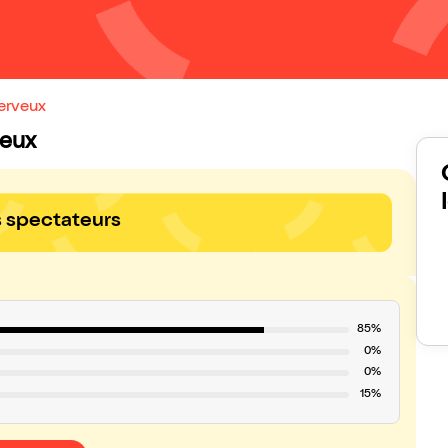
erveux
veux
s spectateurs
85%
0%
0%
15%