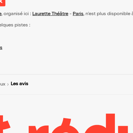
x
e
, organisé ici :
Laurette Théâtre
-
Paris
, n'est plus disponible 
elques pistes :
s
Les avis
eux