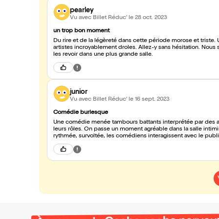
pearley
Vu avec Billet Réduc'
le 28 oct. 2023
un trop bon moment
Du rire et de la légèreté dans cette période morose et triste.
artistes incroyablement droles. Allez-y sans hésitation. Nous
les revoir dans une plus grande salle.
junior
Vu avec Billet Réduc'
le 16 sept. 2023
Comédie burlesque
Une comédie menée tambours battants interprétée par des ac
leurs rôles. On passe un moment agréable dans la salle intimiste de la Comédie Saint-Michel, mise en scène au top. L'ambiance est
rythmée, survoltée, les comédiens interagissent avec le pu