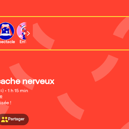
b
pectacle
Enfant
Concert
Activité
Expo et musée
ache nerveux
s)
•
1 h 15 min
re
isée !
Partager