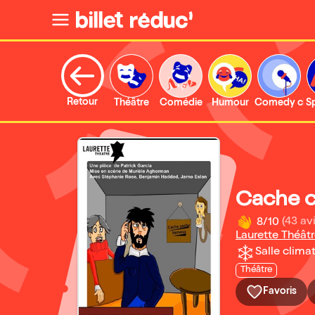
Retour
Théâtre
Comédie
Humour
Comedy clu
S
Cache c
8/10
(43 avi
Laurette Théât
Salle climat
Théâtre
Favoris