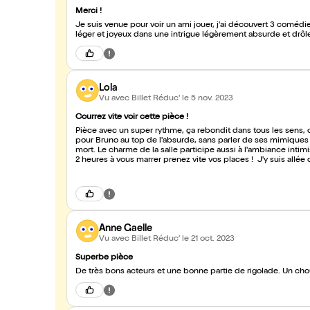
Merci !
Je suis venue pour voir un ami jouer, j'ai découvert 3 comédi
léger et joyeux dans une intrigue légèrement absurde et drôl
Lola
Vu avec Billet Réduc'
le 5 nov. 2023
Courrez vite voir cette pièce !
Pièce avec un super rythme, ça rebondit dans tous les sens, o
pour Bruno au top de l'absurde, sans parler de ses mimiques 
mort. Le charme de la salle participe aussi à l'ambiance intim
2 heures à vous marrer prenez vite vos places ! J'y suis allée dimanche soir, c'est parfait pour clôturer un week-end frileux et
pluvieux.
Anne Gaelle
Vu avec Billet Réduc'
le 21 oct. 2023
Superbe pièce
De très bons acteurs et une bonne partie de rigolade. Un cho