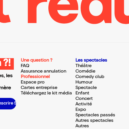
Une question ?
Les spectacles
 ?!
FAQ
Théâtre
Assurance annulation
Comédie
s, les
Professionnel
Comedy club
Espace pro
Humour
 mère
Cartes entreprise
Spectacle
Téléchargez le kit média
Enfant
Concert
’inscrire S’inscrire S’inscrire S’inscrire S’inscrire S’inscrire S’inscrire S’inscrire S’inscrire S’inscrire S’inscrire S’inscrire
Activité
Expo
Spectacles passés
Autres spectacles
Autres