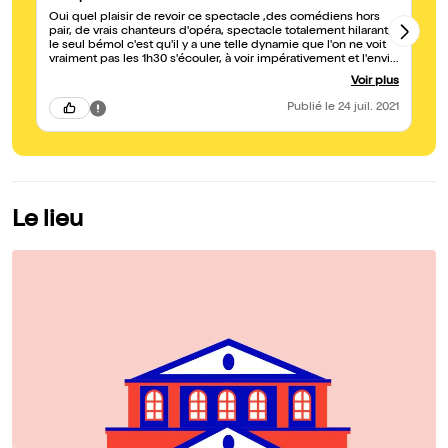
Oui quel plaisir de revoir ce spectacle ,des comédiens hors
no
pair, de vrais chanteurs d'opéra, spectacle totalement hilarant,
éb
le seul bémol c'est qu'il y a une telle dynamie que l'on ne voit
d'
vraiment pas les 1h30 s'écouler, à voir impérativement et l'envie
sa
de le revoir ,merci à toute la troupe pour ce moment de
Voir plus
bonheur
Publié
le 24 juil. 2021
Le lieu