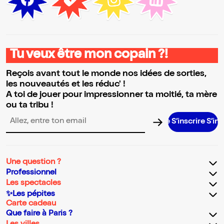
Tu veux être mon copain ?!
Reçois avant tout le monde nos idées de sorties,
les nouveautés et les réduc' !
A toi de jouer pour impressionner ta moitié, ta mère
ou ta tribu !
S’inscrire S’inscrire
Adresse email pour la newsletter
Une question ?
Professionnel
Les spectacles
✨Les pépites
Carte cadeau
Que faire à Paris ?