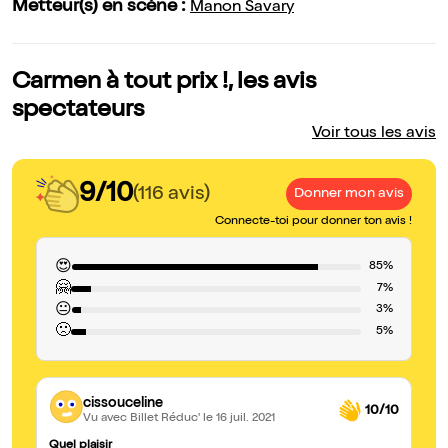
Metteur(s) en scène :
Manon Savary
Carmen à tout prix !, les avis
spectateurs
Voir tous les avis
9/10
(116 avis)
Donner mon avis
Connecte-toi pour donner ton avis !
😍
85%
🤗
7%
😐
3%
🙁
5%
cissouceline
10/10
Vu avec Billet Réduc'
le 16 juil. 2021
Quel plaisir
ém