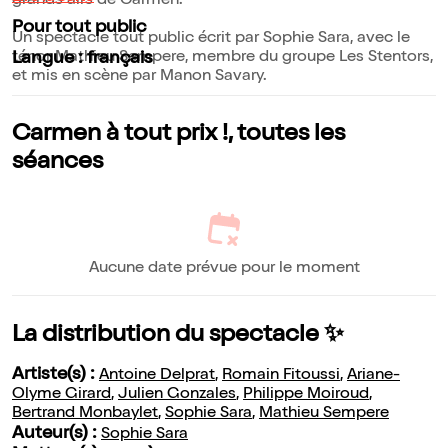
grands airs de Carmen.
Pour tout public
Un spectacle tout public écrit par Sophie Sara, avec le
ténor Mathieu Sempere, membre du groupe Les Stentors,
Langue : français
et mis en scène par Manon Savary.
Carmen à tout prix !, toutes les
séances
Aucune date prévue pour le moment
La distribution du spectacle ✨
Artiste(s) :
Antoine Delprat
,
Romain Fitoussi
,
Ariane-
Olyme Girard
,
Julien Gonzales
,
Philippe Moiroud
,
Bertrand Monbaylet
,
Sophie Sara
,
Mathieu Sempere
Auteur(s) :
Sophie Sara