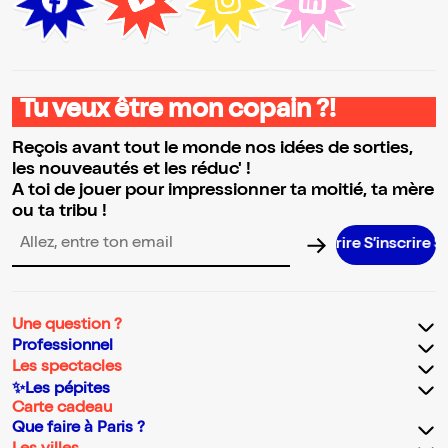
Tu veux être mon copain ?!
Reçois avant tout le monde nos idées de sorties,
les nouveautés et les réduc' !
A toi de jouer pour impressionner ta moitié, ta mère
ou ta tribu !
S’inscrire S
Adresse email pour la newsletter
Une question ?
Professionnel
Les spectacles
✨Les pépites
Carte cadeau
Que faire à Paris ?