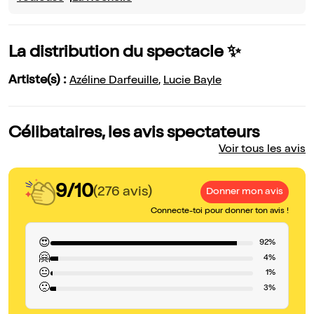
La distribution du spectacle ✨
Artiste(s) :
Azéline Darfeuille
,
Lucie Bayle
Célibataires, les avis spectateurs
Voir tous les avis
9/10
(276 avis)
Donner mon avis
Connecte-toi pour donner ton avis !
😍
92%
🤗
4%
😐
1%
🙁
3%