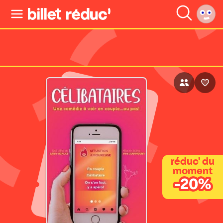
réduc' du
moment
-20%