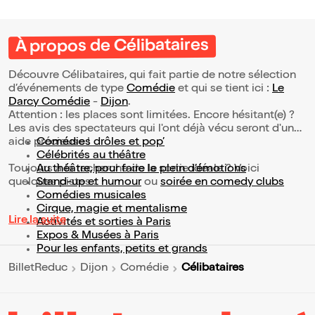
À propos de Célibataires
Découvre Célibataires, qui fait partie de notre sélection
d’événements de type
Comédie
et qui se tient ici :
Le
Darcy Comédie
-
Dijon
.
Attention : les places sont limitées. Encore hésitant(e) ?
Les avis des spectateurs qui l'ont déjà vécu seront d'une
aide précieuse !
Comédies drôles et pop’
Célébrités au théâtre
Toujours à la recherche de la sortie idéale ? Voici
Au théâtre, pour faire le plein d’émotions
quelques pistes :
Stand-up et humour
ou
soirée en comedy clubs
Comédies musicales
Cirque, magie et mentalisme
Lire la suite
Activités et sorties à Paris
Expos & Musées à Paris
Pour les enfants, petits et grands
Célibataires
BilletReduc
Dijon
Comédie