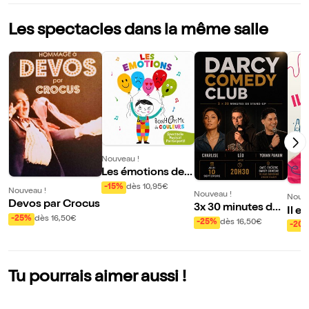
Les spectacles dans la même salle
Nouveau !
Les émotions de B
onhomme de coul
-15%
dès 10,95€
Nouveau !
Nouveau !
Nouve
eurs
Devos par Crocus
3x 30 minutes de s
Il e
-25%
dès 16,50€
tand up
-25%
dès 16,50€
l'ai
-20
Tu pourrais aimer aussi !