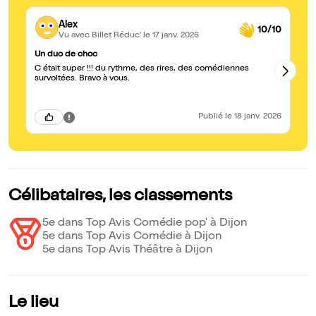
Alex
10/10
Vu avec Billet Réduc'
le 17 janv. 2026
Un duo de choc
U
C était super !!! du rythme, des rires, des comédiennes
Spec
survoltées. Bravo à vous.
au
Publié
le 18 janv. 2026
Célibataires, les classements
5e dans Top Avis Comédie pop' à Dijon
5e dans Top Avis Comédie à Dijon
5e dans Top Avis Théâtre à Dijon
Le lieu