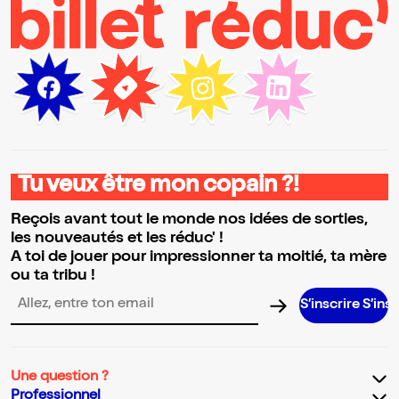
Tu veux être mon copain ?!
Reçois avant tout le monde nos idées de sorties,
les nouveautés et les réduc' !
A toi de jouer pour impressionner ta moitié, ta mère
ou ta tribu !
S’inscrire S’inscrire S’in
Adresse email pour la newsletter
Une question ?
Professionnel