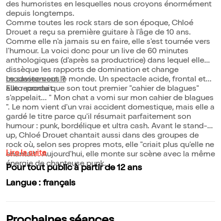
des humoristes en lesquelles nous croyons énormément
depuis longtemps.
Comme toutes les rock stars de son époque, Chloé
Drouet a reçu sa première guitare à l'âge de 10 ans.
Comme elle n'a jamais su en faire, elle s'est tournée vers
l'humour. La voici donc pour un live de 60 minutes
anthologiques (d'après sa productrice) dans lequel elle
dissèque les rapports de domination et change
modestement le monde. Un spectacle acide, frontal et...
Le saviez-vous ?
auto-produit.
Elle raconte que son tout premier "cahier de blagues"
s'appelait... " Mon chat a vomi sur mon cahier de blagues
". Le nom vient d'un vrai accident domestique, mais elle a
gardé le titre parce qu'il résumait parfaitement son
humour : punk, bordélique et ultra cash. Avant le stand-
up, Chloé Drouet chantait aussi dans des groupes de
rock où, selon ses propres mots, elle "criait plus qu'elle ne
Lire la suite
chantait". Aujourd'hui, elle monte sur scène avec la même
énergie de chanteuse punk.
Pour tout public à partir de 12 ans
Langue : français