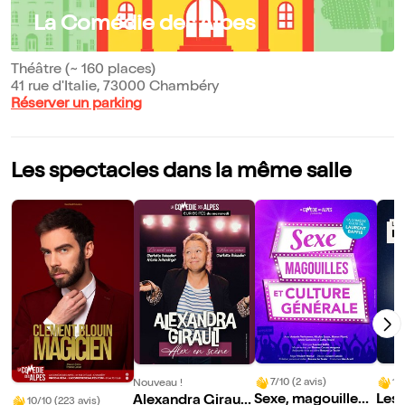
La Comédie des Alpes
Théâtre (~ 160 places)
41 rue d'Italie, 73000 Chambéry
Réserver un parking
Les spectacles dans la même salle
7/10 (2 avis)
10
Nouveau !
Sexe, magouilles
Les
Alexandra Girault
10/10 (223 avis)