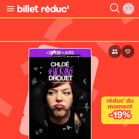
réduc' du
moment
-19%