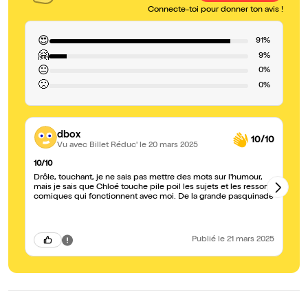
Connecte-toi pour donner ton avis !
😍
91%
🤗
9%
😐
0%
🙁
0%
dbox
10/10
Vu avec Billet Réduc'
le 20 mars 2025
10/10
Un
Drôle, touchant, je ne sais pas mettre des mots sur l'humour,
L'
mais je sais que Chloé touche pile poil les sujets et les ressorts
in
comiques qui fonctionnent avec moi. De la grande pasquinade
l'
fo
Publié
le 21 mars 2025