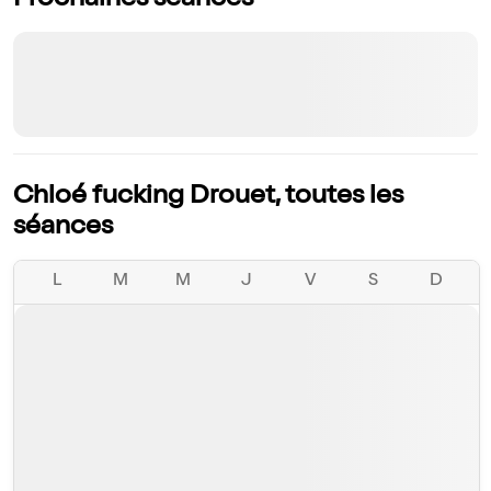
Prochaines séances
Chloé fucking Drouet, toutes les
séances
L
M
M
J
V
S
D