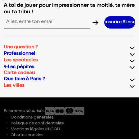
A toi de jouer pour impressionner ta moitié, ta mère
ou ta tribu !
S’inscrire S’inscrire S’inscrire
Adresse email pour la newsletter
Une question ?
Professionnel
Les spectacles
✨Les pépites
Carte cadeau
Que faire à Paris ?
Les villes
Paiements sécurisés
Conditions générales
Politique de confidentialité
Mentions légales et CGU
Chartes cookies