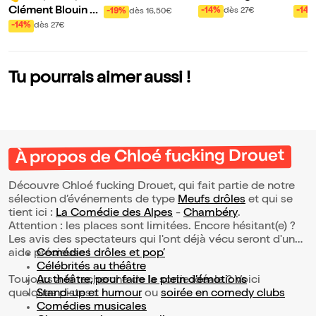
et culture général
u m
dans Alex en Scèn
Clément Blouin da
-14%
dès 27€
-14%
-19%
dès 16,50€
e
e
ns Magicien
-14%
dès 27€
Tu pourrais aimer aussi !
À propos de Chloé fucking Drouet
Découvre Chloé fucking Drouet, qui fait partie de notre
sélection d’événements de type
Meufs drôles
et qui se
tient ici :
La Comédie des Alpes
-
Chambéry
.
Attention : les places sont limitées. Encore hésitant(e) ?
Les avis des spectateurs qui l'ont déjà vécu seront d'une
aide précieuse !
Comédies drôles et pop’
Célébrités au théâtre
Toujours à la recherche de la sortie idéale ? Voici
Au théâtre, pour faire le plein d’émotions
quelques pistes :
Stand-up et humour
ou
soirée en comedy clubs
Comédies musicales