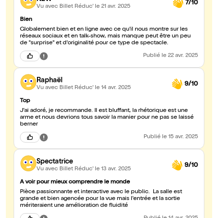
7/10
Vu avec Billet Réduc'
le 21 avr. 2025
Bien
Globalement bien et en ligne avec ce qu'il nous montre sur les
réseaux sociaux et en talk-show, mais manque peut être un peu
de "surprise" et d'originalité pour ce type de spectacle.
Publié
le 22 avr. 2025
Raphaël
9/10
Vu avec Billet Réduc'
le 14 avr. 2025
Top
J'ai adoré, je recommande. Il est bluffant, la rhétorique est une
arme et nous devrions tous savoir la manier pour ne pas se laissé
berner
Publié
le 15 avr. 2025
Spectatrice
9/10
Vu avec Billet Réduc'
le 13 avr. 2025
A voir pour mieux comprendre le monde
Pièce passionnante et interactive avec le public. La salle est
grande et bien agencée pour la vue mais l'entrée et la sortie
mériteraient une amélioration de fluidité