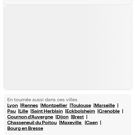
En tournée aussi dans ces villes
Lyon
Rennes
Montpellier
Toulouse
Marseille
Pau
Lille
Saint Herblain
Eckbolsheim
Grenoble
Cournon d'Auvergne
Dijon
Brest
Chasseneuil du Poitou
Maxeville
Caen
Bourg en Bresse