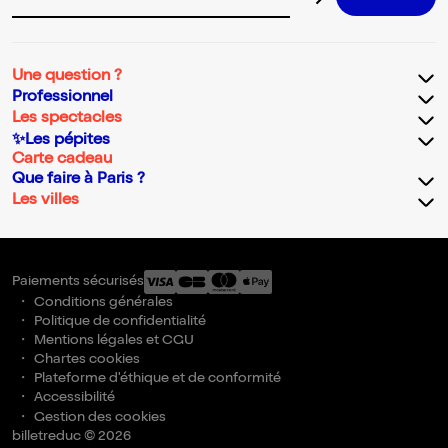
Adresse email pour la newsletter
Une question ?
Professionnel
Les spectacles
✨Les pépites
Carte cadeau
Que faire à Paris ?
Les villes
Paiements sécurisés
Conditions générales
Politique de confidentialité
Mentions légales et CGU
Chartes cookies
Plateforme d'éthique et de conformité
Accessibilité
Gestion des cookies
billetreduc © 2026