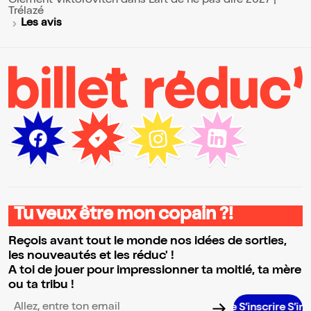
Clément Viktorovitch dans L'art de ne pas dire 2027 |
Trélazé
Les avis
Tu veux être mon copain ?!
Reçois avant tout le monde nos idées de sorties,
les nouveautés et les réduc' !
A toi de jouer pour impressionner ta moitié, ta mère
ou ta tribu !
S’inscrire S’inscrire S