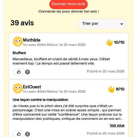
Donner mon avis
Connecte-toi pour donner ton avis !
39 avis
Mathilde
10/10
Vu avec Billet Réduc'
le 24 mars 2026
Bluffant
Merveilleux, bluffant et criant de vérité à mes yeux. C’était
vraiment top ! Le temps est passé tellement vite.
Publié
le 25 mars 2026
EstOuest
8/10
Vu avec Billet Réduc'
le 24 mars 2026
Une leçon contre la manipulation
Je n'avais pas lu le pitch alors j'ai été surprise que c'était un
personnage. C'est une mise en scène assez simple , qui permet
d'être concentré sur cette "conférence". Une leçon précise sur la
manipulation des politiques, critique de comment on en est arrivé
là, une motivation à se battre !
Voir plus
Publié
le 25 mars 2026