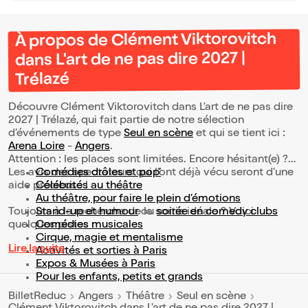
À propos de Clément Viktorovitch
dans L'art de ne pas dire 2027 |
Trélazé
Découvre Clément Viktorovitch dans L'art de ne pas dire
2027 | Trélazé, qui fait partie de notre sélection
d’événements de type
Seul en scène
et qui se tient ici :
Arena Loire
-
Angers
.
Attention : les places sont limitées. Encore hésitant(e) ?
Les avis des spectateurs qui l'ont déjà vécu seront d'une
Comédies drôles et pop’
aide précieuse !
Célébrités au théâtre
Au théâtre, pour faire le plein d’émotions
Toujours à la recherche de la sortie idéale ? Voici
Stand-up et humour
ou
soirée en comedy clubs
quelques pistes :
Comédies musicales
Cirque, magie et mentalisme
Lire la suite
Activités et sorties à Paris
Expos & Musées à Paris
Pour les enfants, petits et grands
BilletReduc
Angers
Théâtre
Seul en scène