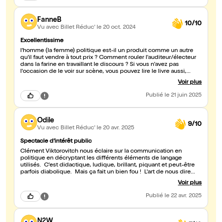
FanneB
10/10
Vu avec Billet Réduc'
le 20 oct. 2024
Excellentissime
l'homme (la femme) politique est-il un produit comme un autre
qu'il faut vendre à tout prix ? Comment rouler l'auditeur/électeur
dans la farine en travaillant le discours ? Si vous n'avez pas
l'occasion de le voir sur scène, vous pouvez lire le livre aussi,
strictement identique.
Voir plus
Publié
le 21 juin 2025
Odile
9/10
Vu avec Billet Réduc'
le 20 avr. 2025
Spectacle d’intérêt public
Clément Viktorovitch nous éclaire sur la communication en
politique en décryptant les différents éléments de langage
utilisés. C'est didactique, ludique, brillant, piquant et peut-être
parfois diabolique. Mais ça fait un bien fou ! L'art de nous dire
comment les politiques font pour ne pas dire.
Voir plus
Publié
le 22 avr. 2025
N2W