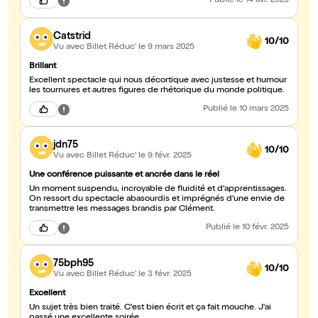
Publié
le 14 avr. 2025
Catstrid
10/10
Vu avec Billet Réduc'
le 9 mars 2025
Brillant
Excellent spectacle qui nous décortique avec justesse et humour
les tournures et autres figures de rhétorique du monde politique.
Publié
le 10 mars 2025
jdn75
10/10
Vu avec Billet Réduc'
le 9 févr. 2025
Une conférence puissante et ancrée dans le réel
Un moment suspendu, incroyable de fluidité et d'apprentissages.
On ressort du spectacle abasourdis et imprégnés d'une envie de
transmettre les messages brandis par Clément.
Publié
le 10 févr. 2025
75bph95
10/10
Vu avec Billet Réduc'
le 3 févr. 2025
Excellent
Un sujet très bien traité. C'est bien écrit et ça fait mouche. J'ai