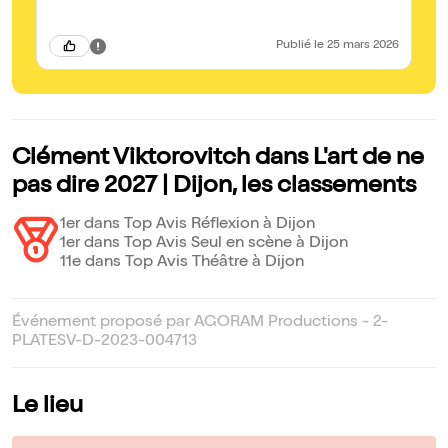
co
Publié
le 25 mars 2026
Clément Viktorovitch dans L'art de ne
pas dire 2027 | Dijon, les classements
1er dans Top Avis Réflexion à Dijon
1er dans Top Avis Seul en scène à Dijon
11e dans Top Avis Théâtre à Dijon
Événement proposé par AGORAM Productions - 2-
PLATESV-D-2023-004713
Le lieu