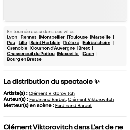
En tournée aussi dans ces villes
Lyon
Rennes
Montpellier
Toulouse
Marseille
Pau
Lille
Saint Herblain
Trélazé
Eckbolsheim
Grenoble
Cournon d'Auvergne
Brest
Chasseneuil du Poitou
Maxeville
Caen
Bourg en Bresse
La distribution du spectacle ✨
Artiste(s) :
Clément Viktorovitch
Auteur(s) :
Ferdinand Barbet
,
Clément Viktorovitch
Metteur(s) en scène :
Ferdinand Barbet
Clément Viktorovitch dans L'art de ne