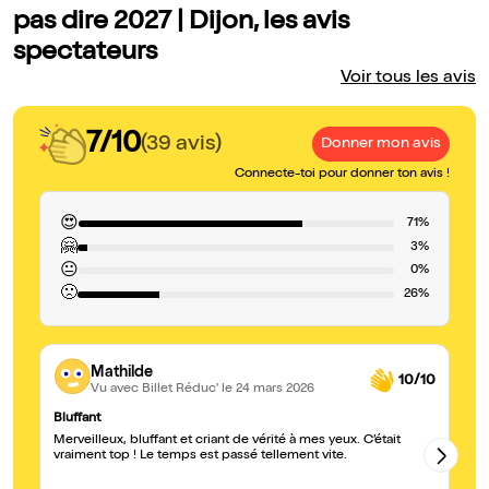
pas dire 2027 | Dijon, les avis
spectateurs
Voir tous les avis
7/10
(39 avis)
Donner mon avis
Connecte-toi pour donner ton avis !
😍
71%
🤗
3%
😐
0%
🙁
26%
Mathilde
10/10
Vu avec Billet Réduc'
le 24 mars 2026
Bluffant
Un
Merveilleux, bluffant et criant de vérité à mes yeux. C’était
Je
vraiment top ! Le temps est passé tellement vite.
pe
pe
pr