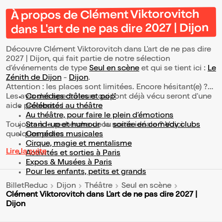
À propos de Clément Viktorovitch
dans L'art de ne pas dire 2027 | Dijon
Découvre Clément Viktorovitch dans L'art de ne pas dire
2027 | Dijon, qui fait partie de notre sélection
d’événements de type
Seul en scène
et qui se tient ici :
Le
Zénith de Dijon
-
Dijon
.
Attention : les places sont limitées. Encore hésitant(e) ?
Les avis des spectateurs qui l'ont déjà vécu seront d'une
Comédies drôles et pop’
aide précieuse !
Célébrités au théâtre
Au théâtre, pour faire le plein d’émotions
Toujours à la recherche de la sortie idéale ? Voici
Stand-up et humour
ou
soirée en comedy clubs
quelques pistes :
Comédies musicales
Cirque, magie et mentalisme
Lire la suite
Activités et sorties à Paris
Expos & Musées à Paris
Pour les enfants, petits et grands
BilletReduc
Dijon
Théâtre
Seul en scène
Clément Viktorovitch dans L'art de ne pas dire 2027 |
Dijon