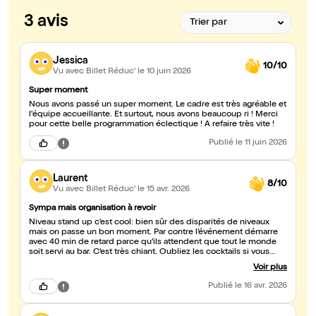
3 avis
Jessica
10/10
Vu avec Billet Réduc'
le 10 juin 2026
Super moment
Nous avons passé un super moment. Le cadre est très agréable et
l'équipe accueillante. Et surtout, nous avons beaucoup ri ! Merci
pour cette belle programmation éclectique ! A refaire très vite !
Publié
le 11 juin 2026
Laurent
8/10
Vu avec Billet Réduc'
le 15 avr. 2026
Sympa mais organisation à revoir
Niveau stand up c’est cool: bien sûr des disparités de niveaux
mais on passe un bon moment. Par contre l’événement démarre
avec 40 min de retard parce qu’ils attendent que tout le monde
soit servi au bar. C’est très chiant. Oubliez les cocktails si vous
avez pas le personnel pour gérer. 18€ on est aussi sur une
Voir plus
fourchette haute en terme de stand up alors que rien ne le justifie
: c’est une petite salle d’un hôtel avec des chaises toutes serrées,
Publié
le 16 avr. 2026
y’a pas de vraie scène.