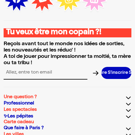
Tu veux être mon copain ?!
Reçois avant tout le monde nos idées de sorties,
les nouveautés et les réduc' !
A toi de jouer pour impressionner ta moitié, ta mère
ou ta tribu !
S’inscrire S’
Adresse email pour la newsletter
Une question ?
Professionnel
Les spectacles
✨Les pépites
Carte cadeau
Que faire à Paris ?
Les villes