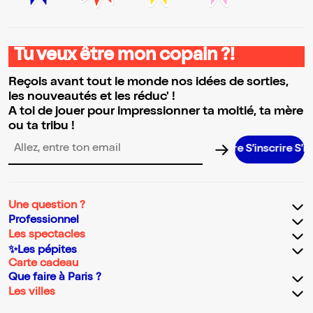
Tu veux être mon copain ?!
Reçois avant tout le monde nos idées de sorties,
les nouveautés et les réduc' !
A toi de jouer pour impressionner ta moitié, ta mère
ou ta tribu !
S’inscrire S’inscr
Adresse email pour la newsletter
Une question ?
Professionnel
Les spectacles
✨Les pépites
Carte cadeau
Que faire à Paris ?
Les villes