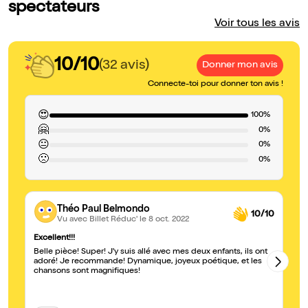
spectateurs
Voir tous les avis
10/10
(32 avis)
Donner mon avis
Connecte-toi pour donner ton avis !
😍
100%
🤗
0%
😐
0%
🙁
0%
Théo Paul Belmondo
10/10
Vu avec Billet Réduc'
le 8 oct. 2022
Excellent!!!
Un
Belle pièce! Super! J'y suis allé avec mes deux enfants, ils ont
Je
adoré! Je recommande! Dynamique, joyeux poétique, et les
en
chansons sont magnifiques!
en
so