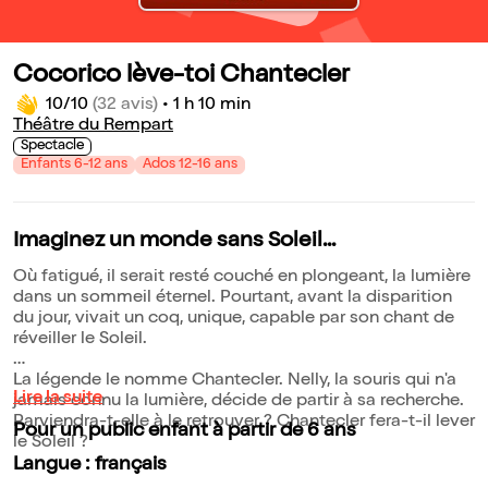
Cocorico lève-toi Chantecler
10/10
(32 avis)
•
1 h 10 min
Théâtre du Rempart
Spectacle
Enfants 6-12 ans
Ados 12-16 ans
Imaginez un monde sans Soleil...
Où fatigué, il serait resté couché en plongeant, la lumière
dans un sommeil éternel. Pourtant, avant la disparition
du jour, vivait un coq, unique, capable par son chant de
réveiller le Soleil.
La légende le nomme Chantecler. Nelly, la souris qui n'a
Lire la suite
jamais connu la lumière, décide de partir à sa recherche.
Parviendra-t-elle à le retrouver ? Chantecler fera-t-il lever
Pour un public enfant à partir de 6 ans
le Soleil ?
Langue : français