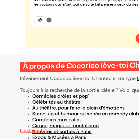
moment avec la menace de la grande nuit qui rappellent en fi
les vautours qui m'ont tout de suite fait penser à ceux du de
jeu était bluffant et le texte donne vraiment envie d'y revenir
À propos de Cocorico lève-toi C
L’événement Cocorico lève-toi Chantecler de type
Toujours à la recherche de la sortie idéale ? Voici qu
Comédies drôles et pop’
Célébrités au théâtre
Au théâtre, pour faire le plein d’émotions
Stand-up et humour
ou
soirée en comedy club
Comédies musicales
Cirque, magie et mentalisme
Lire la suite
Activités et sorties à Paris
Expos & Musées à Paris