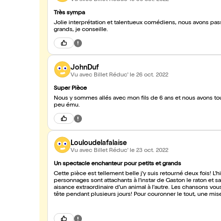
Très sympa
Jolie interprétation et talentueux comédiens, nous avons pas
grands, je conseille.
JohnDuf
Vu avec Billet Réduc'
le 26 oct. 2022
Super Pièce
Nous y sommes allés avec mon fils de 6 ans et nous avons tou
peu ému.
Louloudelafalaise
Vu avec Billet Réduc'
le 23 oct. 2022
Un spectacle enchanteur pour petits et grands
Cette pièce est tellement belle j'y suis retourné deux fois! L'
personnages sont attachants à l'instar de Gaston le raton et s
aisance extraordinaire d'un animal à l'autre. Les chansons vo
tête pendant plusieurs jours! Pour couronner le tout, une mi
A voir à plusieurs sans tarder!