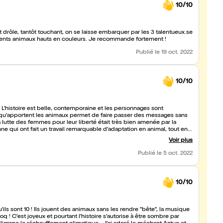
10/10
comédien.nes qui interprètent avec ferveur et justesse différents animaux hauts en couleurs. Je recommande fortement !
Publié
le 19 oct. 2022
10/10
 L'histoire est belle, contemporaine et les personnages sont
a lutte des femmes pour leur liberté était très bien amenée par la
 qui ont fait un travail remarquable d'adaptation en animal, tout en
laire que je recommande sans hésiter !
Voir plus
Publié
le 5 oct. 2022
10/10
'ils sont 10 ! Ils jouent des animaux sans les rendre "bête", la musique
coq ! C'est joyeux et pourtant l'histoire s'autorise à être sombre par