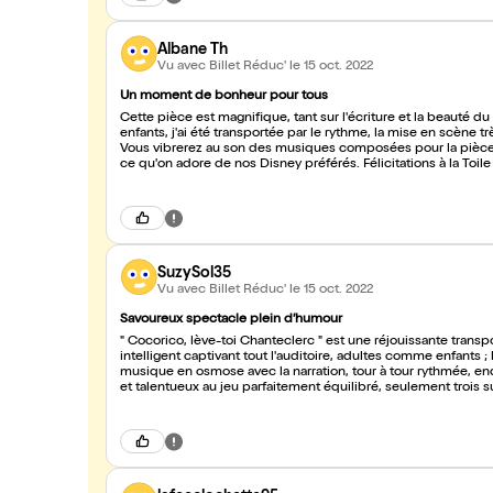
Albane Th
Vu avec Billet Réduc'
le 15 oct. 2022
Un moment de bonheur pour tous
Cette pièce est magnifique, tant sur l'écriture et la beauté du
enfants, j'ai été transportée par le rythme, la mise en scène très réussie, les costumes (bravo) et cette univers très beau et touchant.
Vous vibrerez au son des musiques composées pour la pièce e
ce qu'on adore de nos Disney préférés. Félicitations à la Toile
pour ce moment génial :)
SuzySol35
Vu avec Billet Réduc'
le 15 oct. 2022
Savoureux spectacle plein d’humour
" Cocorico, lève-toi Chanteclerc " est une réjouissante transp
intelligent captivant tout l'auditoire, adultes comme enfants ;
musique en osmose avec la narration, tour à tour rythmée, e
et talentueux au jeu parfaitement équilibré, seulement trois s
troupe. Mille bravos à tous et longue vie au " Cocorico "