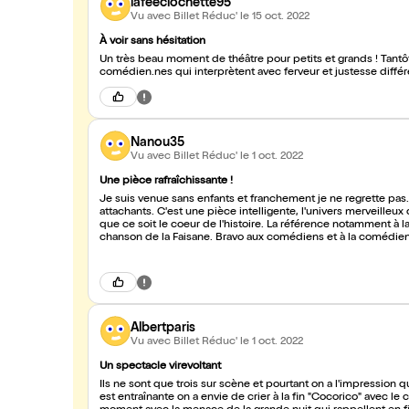
lafeeclochette95
Vu avec Billet Réduc'
le 15 oct. 2022
À voir sans hésitation
Un très beau moment de théâtre pour petits et grands ! Tantôt drôle, tantôt touchant, on se laisse embarquer par les 3 talentueux.se
Nanou35
Vu avec Billet Réduc'
le 1 oct. 2022
Une pièce rafraîchissante !
Je suis venue sans enfants et franchement je ne regrette pas.
attachants. C'est une pièce intelligente, l'univers merveilleux qu'apportent les animaux permet de faire passer des messages sans
que ce soit le coeur de l'histoire. La référence notamment à l
chanson de la Faisane. Bravo aux comédiens et à la comédienne
finesse et subtilité. Une pièce rafraîchissante, actuelle et so
Albertparis
Vu avec Billet Réduc'
le 1 oct. 2022
Un spectacle virevoltant
Ils ne sont que trois sur scène et pourtant on a l'impression qu
est entraînante on a envie de crier à la fin "Cocorico" avec le 