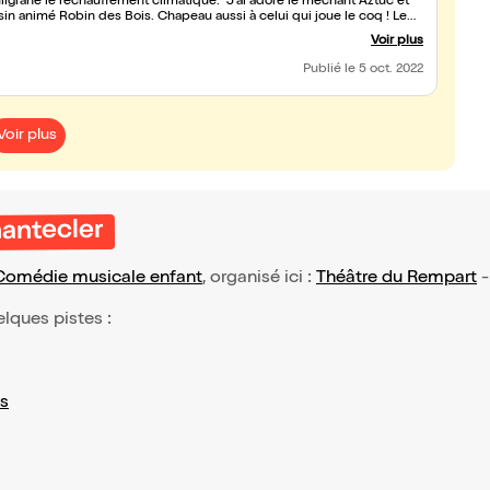
ligrane le réchauffement climatique. J'ai adoré le méchant Aztuc et
ssin animé Robin des Bois. Chapeau aussi à celui qui joue le coq ! Le
 pour une seconde fois !
Voir plus
Publié
le 5 oct. 2022
Voir plus
hantecler
Comédie musicale enfant
, organisé ici :
Théâtre du Rempart
elques pistes :
s