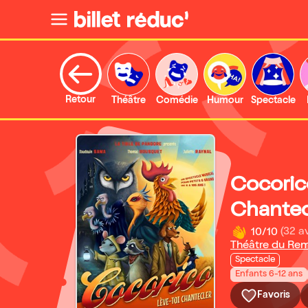
Retour
Théâtre
Comédie
Humour
Spectacle
Cocoric
Chantec
10/10
(32 av
Théâtre du Re
Spectacle
Enfants 6-12 ans
Favoris