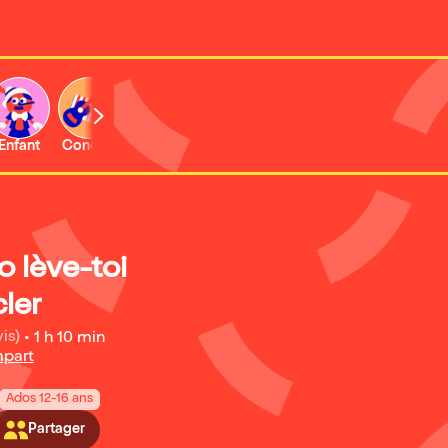
Enfant
Concert
Activité
o lève-toi
ler
is)
•
1 h 10 min
mpart
Ados 12-16 ans
Partager