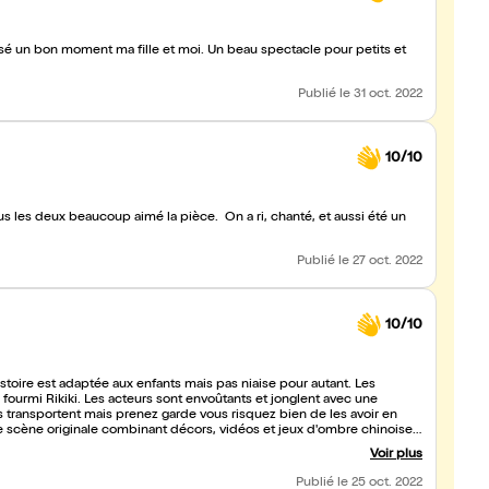
sé un bon moment ma fille et moi. Un beau spectacle pour petits et
Publié
le 31 oct. 2022
10/10
s les deux beaucoup aimé la pièce. On a ri, chanté, et aussi été un
Publié
le 27 oct. 2022
10/10
histoire est adaptée aux enfants mais pas niaise pour autant. Les
a fourmi Rikiki. Les acteurs sont envoûtants et jonglent avec une
us transportent mais prenez garde vous risquez bien de les avoir en
se scène originale combinant décors, vidéos et jeux d'ombre chinoises.
Voir plus
Publié
le 25 oct. 2022