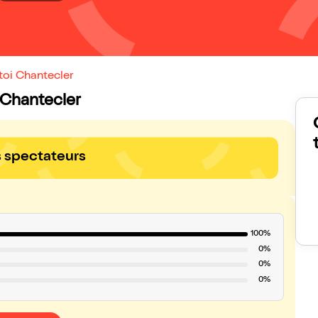
toi Chantecler
i Chantecler
s spectateurs
100%
0%
0%
0%