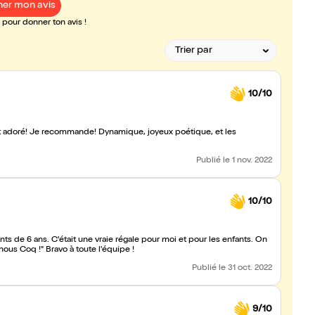
er mon avis
pour donner ton avis !
10/10
 ont adoré! Je recommande! Dynamique, joyeux poétique, et les
Publié
le 1 nov. 2022
10/10
nts de 6 ans. C'était une vraie régale pour moi et pour les enfants. On
let "lève le soleil, sauve-nous Coq !" Bravo à toute l'équipe !
Publié
le 31 oct. 2022
9/10