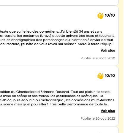
10/10
 texte que sur le jeu des comédiens. J'ai bientôt 34 ans et sans
t les chorégraphies des personnages qui n'ont rien à envier de tout
 de Pandore, j'ai hâte de vous revoir sur scène ! Merci à toute l'équipe
Voir plus
Publié
le 20 oct. 2022
10/10
osition du Chanteclerc d'Edmond Rostand. Tout est plaisir : le texte,
 la mise en scène et ses trouvailles astucieuses et poétiques ; la
ndiablée, puis adoucie ou mélancolique ; les comédiens multi-facettes
ur scène mais quel poulailler ! Très belle performance de toute la
Voir plus
Publié
le 20 oct. 2022