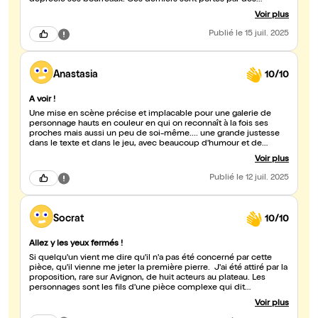
déprécie ses bourreaux. Ces derniers sont portés par des
comédiens qui rendent leurs personnages parfaitement
Voir plus
haïssables.
Publié
le 15 juil. 2025
Anastasia
10/10
A voir !
Une mise en scène précise et implacable pour une galerie de
personnage hauts en couleur en qui on reconnaît à la fois ses
proches mais aussi un peu de soi-même.... une grande justesse
dans le texte et dans le jeu, avec beaucoup d'humour et de
profondeur...
Voir plus
Publié
le 12 juil. 2025
Socrat
10/10
Allez y les yeux fermés !
Si quelqu'un vient me dire qu'il n'a pas été concerné par cette
pièce, qu'il vienne me jeter la première pierre. J'ai été attiré par la
proposition, rare sur Avignon, de huit acteurs au plateau. Les
personnages sont les fils d'une pièce complexe qui dit
énormément de choses sans tomber dans la simplicité. Quel jeu,
Voir plus
quel rythme ! Une véritable découverte.