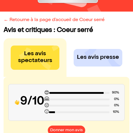
← Retourne à la page d'accueil de Coeur serré
Avis et critiques : Coeur serré
Les avis
Les avis presse
spectateurs
😍
90%
9/10
🤗
0%
😐
0%
🙁
10%
Donner mon avis