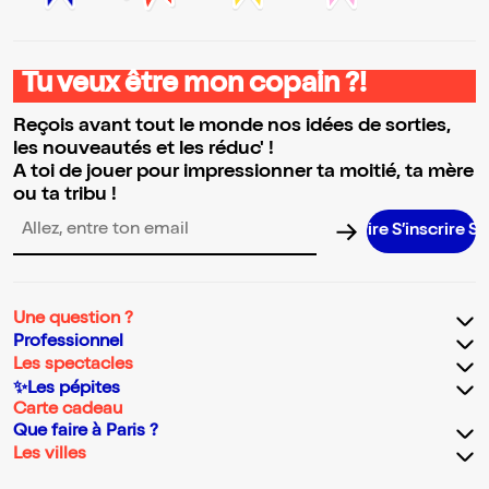
Tu veux être mon copain ?!
Reçois avant tout le monde nos idées de sorties,
les nouveautés et les réduc' !
A toi de jouer pour impressionner ta moitié, ta mère
ou ta tribu !
S’inscrire S’in
Adresse email pour la newsletter
Une question ?
Professionnel
Les spectacles
✨Les pépites
Carte cadeau
Que faire à Paris ?
Les villes