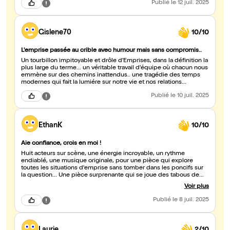
Publié
le 12 juil. 2025
Gislene70
10/10
L'emprise passée au crible avec humour mais sans compromis..
Un tourbillon impitoyable et drôle d'Emprises, dans la définition la
plus large du terme... un véritable travail d'équipe où chacun nous
emmène sur des chemins inattendus.. une tragédie des temps
modernes qui fait la lumiére sur notre vie et nos relations...
Publié
le 10 juil. 2025
EthanK
10/10
Aie confiance, crois en moi !
Huit acteurs sur scène, une énergie incroyable, un rythme
endiablé, une musique originale, pour une pièce qui explore
toutes les situations d'emprise sans tomber dans les poncifs sur
la question... Une pièce surprenante qui se joue des tabous de
nos vies tout en humour et complexité...
Voir plus
Publié
le 8 juil. 2025
Laurie
2/10