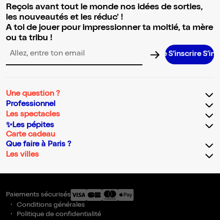
Reçois avant tout le monde nos idées de sorties,
les nouveautés et les réduc' !
A toi de jouer pour impressionner ta moitié, ta mère
ou ta tribu !
S’inscrire S’inscrire 
Adresse email pour la newsletter
Une question ?
Professionnel
Les spectacles
✨Les pépites
Carte cadeau
Que faire à Paris ?
Les villes
Paiements sécurisés
Conditions générales
Politique de confidentialité