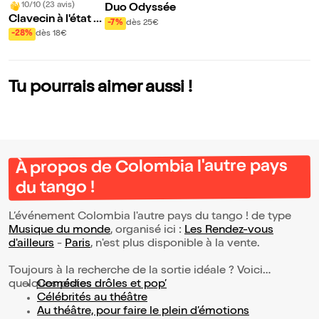
10/10 (23 avis)
Duo Odyssée
Clavecin à l'état s
-7%
dès 25€
auvage
-28%
dès 18€
Tu pourrais aimer aussi !
À propos de Colombia l'autre pays
du tango !
L’événement Colombia l'autre pays du tango ! de type
Musique du monde
, organisé ici :
Les Rendez-vous
d'ailleurs
-
Paris
, n'est plus disponible à la vente.
Toujours à la recherche de la sortie idéale ? Voici
quelques pistes :
Comédies drôles et pop’
Célébrités au théâtre
Au théâtre, pour faire le plein d’émotions