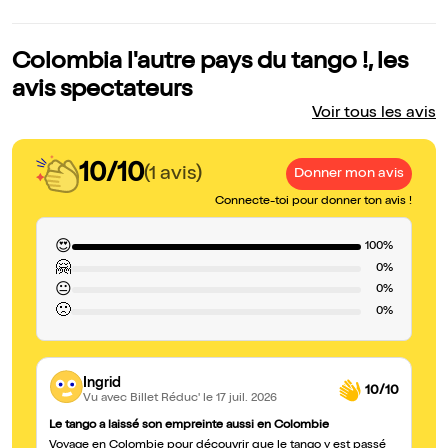
Colombia l'autre pays du tango !, les
avis spectateurs
Voir tous les avis
10/10
(1 avis)
Donner mon avis
Connecte-toi pour donner ton avis !
😍
100%
🤗
0%
😐
0%
🙁
0%
Ingrid
10/10
Vu avec Billet Réduc'
le 17 juil. 2026
Le tango a laissé son empreinte aussi en Colombie
Voyage en Colombie pour découvrir que le tango y est passé