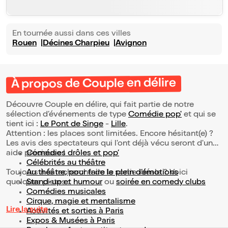
En tournée aussi dans ces villes
Rouen
Décines Charpieu
Avignon
À propos de Couple en délire
Découvre Couple en délire, qui fait partie de notre
sélection d’événements de type
Comédie pop'
et qui se
tient ici :
Le Pont de Singe
-
Lille
.
Attention : les places sont limitées. Encore hésitant(e) ?
Les avis des spectateurs qui l'ont déjà vécu seront d'une
aide précieuse !
Comédies drôles et pop’
Célébrités au théâtre
Toujours à la recherche de la sortie idéale ? Voici
Au théâtre, pour faire le plein d’émotions
quelques pistes :
Stand-up et humour
ou
soirée en comedy clubs
Comédies musicales
Cirque, magie et mentalisme
Lire la suite
Activités et sorties à Paris
Expos & Musées à Paris