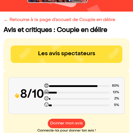
← Retourne à la page d'accueil de Couple en délire
Avis et critiques : Couple en délire
Les avis spectateurs
😍
80%
8/10
🤗
13%
😐
2%
🙁
5%
Donner mon avis
Connecte-toi pour donner ton avis !