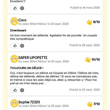
Excellent !!!
Publié
le 16 mars 2025
Caro
9/10
Vu avec Billet Réduc'
le 22 sept. 2024
Divertissant
Un bon moment de détente Agréable fin de journée Un couple
très sympathique
Publié
le 26 sept. 2024
SAPER LIPOPETTE
10/10
Vu avec Billet Réduc'
le 20 sept. 2024
TOUJOURS UN DÉLICE !
Oui, c'est toujours un délice ce Couple en Délire ! Délice de rires,
délice de détente, délice de délires ! Si vous ne connaissez pas,
et même si vous les avez déjà vus, allez-y, retournez-y ! Pour ma
part je ne m'en lasse pas...
Publié
le 23 sept. 2024
Sophie 72320
7/10
Vu avec Billet Réduc'
le 22 sept. 2024