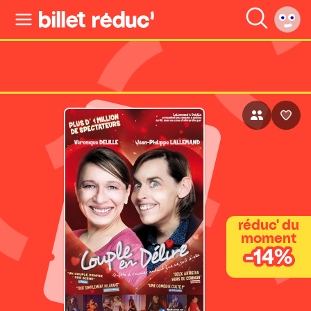
réduc' du
moment
-14%