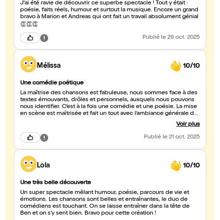
J'ai été ravie de découvrir ce superbe spectacle ! Tout y était :
poésie, faits réels, humour et surtout la musique. Encore un grand
bravo à Marion et Andreas qui ont fait un travail absolument génial
👏👏👏
Publié
le 29 oct. 2025
Mélissa
10/10
Une comédie poétique
La maîtrise des chansons est fabuleuse, nous sommes face à des
textes émouvants, drôles et personnels, auxquels nous pouvons
nous identifier. C’est à la fois une comédie et une poésie. La mise
en scène est maîtrisée et fait un tout avec l’ambiance générale du
spectacle. Nous sommes en immersion dans la tête de Ben, et
Voir plus
pourtant j’ai voyagé pendant ce spectacle. Bravo à ces deux
artistes, puisse leur talent être mis au devant de la scène ??🎭
Publié
le 21 oct. 2025
Lola
10/10
Une très belle découverte
Un super spectacle mêlant humour, poésie, parcours de vie et
émotions. Les chansons sont belles et entraînantes, le duo de
comédiens est touchant. On se laisse entraîner dans la tête de
Ben et on s’y sent bien. Bravo pour cette création !