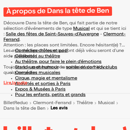
À propos de Dans la tête de Ben
Découvre Dans la tête de Ben, qui fait partie de notre
sélection d’événements de type
Musical
et qui se tient ici
:
Salle des fêtes de Saint-Sauves-d'Auvergne
-
Clermont-
Ferrand
.
Attention : les places sont limitées. Encore hésitant(e) ?
Les avis des spectateurs qui l'ont déjà vécu seront d'une
Comédies drôles et pop’
aide précieuse !
Célébrités au théâtre
Au théâtre, pour faire le plein d’émotions
Toujours à la recherche de la sortie idéale ? Voici
Stand-up et humour
ou
soirée en comedy clubs
quelques pistes :
Comédies musicales
Cirque, magie et mentalisme
Lire la suite
Activités et sorties à Paris
Expos & Musées à Paris
Pour les enfants, petits et grands
BilletReduc
Clermont-Ferrand
Théâtre
Musical
Les avis
Dans la tête de Ben