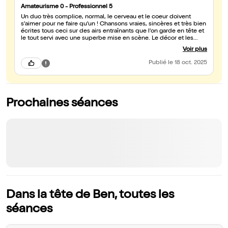
Amateurisme 0 - Professionnel 5
Un duo très complice, normal, le cerveau et le coeur doivent
s'aimer pour ne faire qu'un ! Chansons vraies, sincères et très bien
écrites tous ceci sur des airs entraînants que l'on garde en tête et
le tout servi avec une superbe mise en scène. Le décor et les
accessoires apportent un plus dans cette tranche de vie chantée.
Voir plus
Bref un spectacle à ne pas manquer. Bravo les ChanDiens ou
ComéTeurs. 🤣 Merci à vous deux pour se superbe spectacle. 🥰
Publié
le 18 oct. 2025
Prochaines séances
Dans la tête de Ben, toutes les
séances