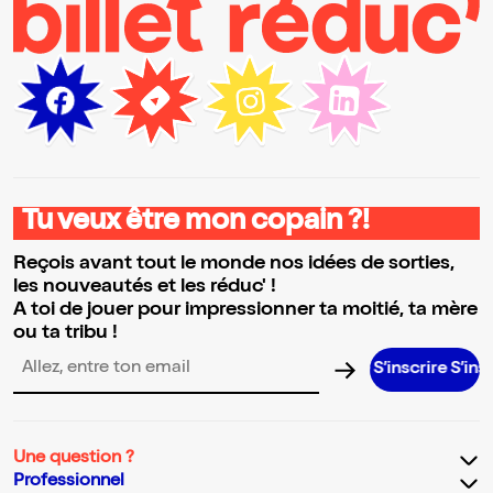
Tu veux être mon copain ?!
Reçois avant tout le monde nos idées de sorties,
les nouveautés et les réduc' !
A toi de jouer pour impressionner ta moitié, ta mère
ou ta tribu !
S’inscrire S’inscrire S’
Adresse email pour la newsletter
Une question ?
Professionnel