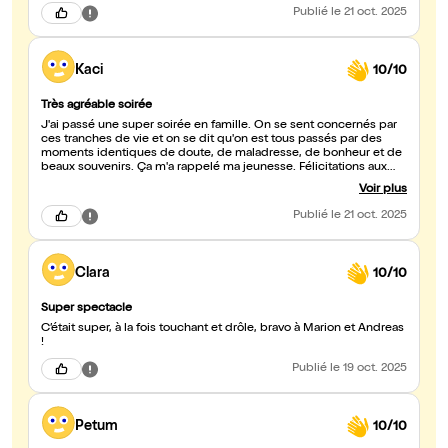
Publié
le 21 oct. 2025
Kaci
10/10
Très agréable soirée
J'ai passé une super soirée en famille. On se sent concernés par
ces tranches de vie et on se dit qu'on est tous passés par des
moments identiques de doute, de maladresse, de bonheur et de
beaux souvenirs. Ça m'a rappelé ma jeunesse. Félicitations aux
artistes qui ont su nous émouvoir, bonne chance à eux sur la route
Voir plus
du succès et puissent ils encore nous proposer des spectacles
de cette qualité.
Publié
le 21 oct. 2025
Clara
10/10
Super spectacle
C’était super, à la fois touchant et drôle, bravo à Marion et Andreas
!
Publié
le 19 oct. 2025
Petum
10/10