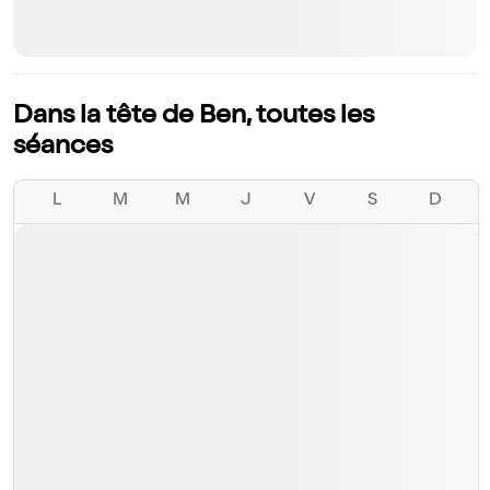
Dans la tête de Ben, toutes les
séances
L
M
M
J
V
S
D