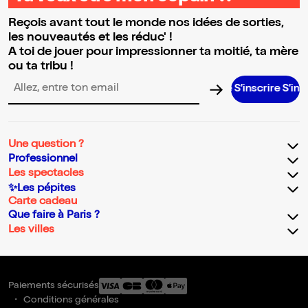
Reçois avant tout le monde nos idées de sorties,
les nouveautés et les réduc' !
A toi de jouer pour impressionner ta moitié, ta mère
ou ta tribu !
S’inscrire S’inscrire S’i
Adresse email pour la newsletter
Une question ?
Professionnel
Les spectacles
✨Les pépites
Carte cadeau
Que faire à Paris ?
Les villes
Paiements sécurisés
Conditions générales