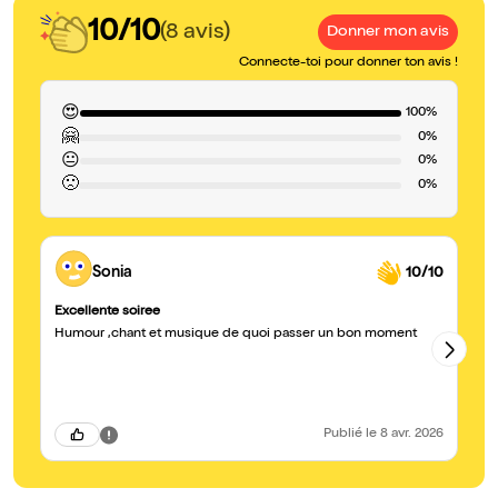
10/10
(8 avis)
Donner mon avis
Connecte-toi pour donner ton avis !
😍
100%
🤗
0%
😐
0%
🙁
0%
Sonia
10/10
Excellente soiree
Tr
Humour ,chant et musique de quoi passer un bon moment
J'
sp
to
Publié
le 8 avr. 2026