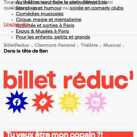
Toujours à la recherche de la sortie idéale ? Voici
Au théâtre, pour faire le plein d’émotions
quelques pistes :
Stand-up et humour
ou
soirée en comedy clubs
Comédies musicales
Cirque, magie et mentalisme
Lire la suite
Activités et sorties à Paris
Expos & Musées à Paris
Pour les enfants, petits et grands
BilletReduc
Clermont-Ferrand
Théâtre
Musical
Dans la tête de Ben
Tu veux être mon copain ?!