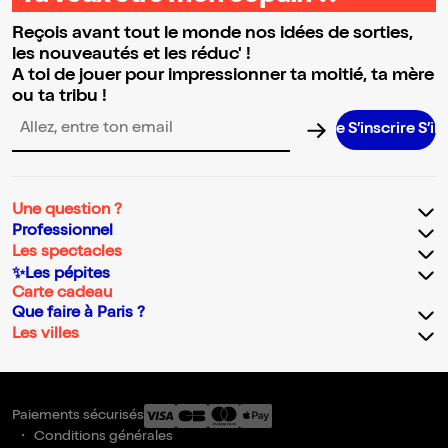
Reçois avant tout le monde nos idées de sorties,
les nouveautés et les réduc' !
A toi de jouer pour impressionner ta moitié, ta mère
ou ta tribu !
S’inscrire S’inscrire S
Adresse email pour la newsletter
Une question ?
Professionnel
Les spectacles
✨Les pépites
Carte cadeau
Que faire à Paris ?
Les villes
Paiements sécurisés
Conditions générales