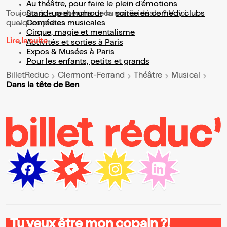
Au théâtre, pour faire le plein d’émotions
Toujours à la recherche de la sortie idéale ? Voici
Stand-up et humour
ou
soirée en comedy clubs
quelques pistes :
Comédies musicales
Cirque, magie et mentalisme
Lire la suite
Activités et sorties à Paris
Expos & Musées à Paris
Pour les enfants, petits et grands
BilletReduc
Clermont-Ferrand
Théâtre
Musical
Dans la tête de Ben
Tu veux être mon copain ?!