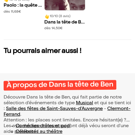
Paolo : la quête du
Condor
dès 11,68€
10/10 (8 avis)
Dans la tête de Be
n
dès 14,50€
Tu pourrais aimer aussi !
À propos de Dans la tête de Ben
Découvre Dans la tête de Ben, qui fait partie de notre
sélection d’événements de type
Musical
et qui se tient ici
:
Salle des fêtes de Saint-Sauves-d'Auvergne
-
Clermont-
Ferrand
.
Attention : les places sont limitées. Encore hésitant(e) ?
Les avis des spectateurs qui l'ont déjà vécu seront d'une
Comédies drôles et pop’
aide précieuse !
Célébrités au théâtre