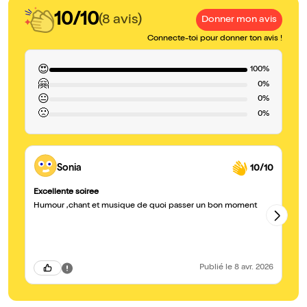
10/10
(8 avis)
Donner mon avis
Connecte-toi pour donner ton avis !
😍
100%
🤗
0%
😐
0%
🙁
0%
Sonia
10/10
Excellente soiree
Tr
Humour ,chant et musique de quoi passer un bon moment
J'
sp
to
Publié
le 8 avr. 2026