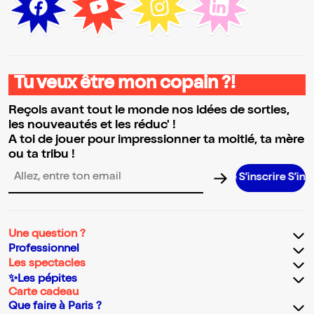
Tu veux être mon copain ?!
Reçois avant tout le monde nos idées de sorties,
les nouveautés et les réduc' !
A toi de jouer pour impressionner ta moitié, ta mère
ou ta tribu !
S’inscrire S’inscrire S’
Adresse email pour la newsletter
Une question ?
Professionnel
Les spectacles
✨Les pépites
Carte cadeau
Que faire à Paris ?