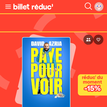
réduc' du
moment
-15%