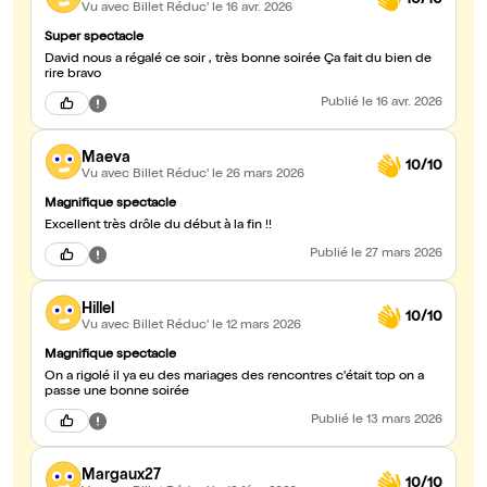
Vu avec Billet Réduc'
le 16 avr. 2026
Super spectacle
David nous a régalé ce soir , très bonne soirée Ça fait du bien de
rire bravo
Publié
le 16 avr. 2026
Maeva
10/10
Vu avec Billet Réduc'
le 26 mars 2026
Magnifique spectacle
Excellent très drôle du début à la fin !!
Publié
le 27 mars 2026
Hillel
10/10
Vu avec Billet Réduc'
le 12 mars 2026
Magnifique spectacle
On a rigolé il ya eu des mariages des rencontres c'était top on a
passe une bonne soirée
Publié
le 13 mars 2026
Margaux27
10/10