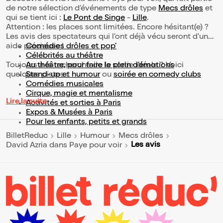
de notre sélection d’événements de type
Mecs drôles
et
qui se tient ici :
Le Pont de Singe
-
Lille
.
Attention : les places sont limitées. Encore hésitant(e) ?
Les avis des spectateurs qui l'ont déjà vécu seront d'une
aide précieuse !
Comédies drôles et pop’
Célébrités au théâtre
Toujours à la recherche de la sortie idéale ? Voici
Au théâtre, pour faire le plein d’émotions
quelques pistes :
Stand-up et humour
ou
soirée en comedy clubs
Comédies musicales
Cirque, magie et mentalisme
Lire la suite
Activités et sorties à Paris
Expos & Musées à Paris
Pour les enfants, petits et grands
BilletReduc
Lille
Humour
Mecs drôles
Les avis
David Azria dans Paye pour voir