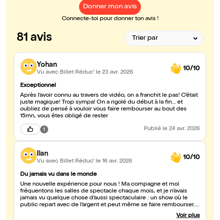
Donner mon avis
Connecte-toi pour donner ton avis !
81 avis
Yohan
10/10
Vu avec Billet Réduc'
le 23 avr. 2026
Exceptionnel
Après l’avoir connu au travers de vidéo, on a franchit le pas! C’était
juste magique! Trop sympa! On a rigolé du début à la fin… et
oubliez de pensé à vouloir vous faire rembourser au bout des
15mn, vous êtes obligé de rester
Publié
le 24 avr. 2026
Ilan
10/10
Vu avec Billet Réduc'
le 16 avr. 2026
Du jamais vu dans le monde
Une nouvelle expérience pour nous ! Ma compagne et moi
fréquentons les salles de spectacle chaque mois, et je n’avais
jamais vu quelque chose d’aussi spectaculaire : un show où le
public repart avec de l’argent et peut même se faire rembourser.
David Azria atteint un sommet dans son domaine et se place
Voir plus
clairement sur le podium. Un spectacle magnifique du début à la