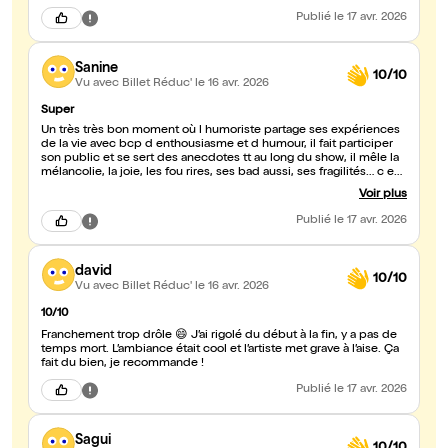
fin, qui nous a fait rire aux éclats. Je recommande vivement !
Publié
le 17 avr. 2026
Sanine
10/10
Vu avec Billet Réduc'
le 16 avr. 2026
Super
Un très très bon moment où l humoriste partage ses expériences
de la vie avec bcp d enthousiasme et d humour, il fait participer
son public et se sert des anecdotes tt au long du show, il mêle la
mélancolie, la joie, les fou rires, ses bad aussi, ses fragilités… c est
ce qui rend ce spectacle authentique . Il est tellement drôle, il a
Voir plus
une manière bien à lui de raconter ses expériences, on
reconnaîtrait son timbre ss même voir son visage, il a du cachet!!!
Publié
le 17 avr. 2026
Longue vie et carrière à David Azria🥳🍾
david
10/10
Vu avec Billet Réduc'
le 16 avr. 2026
10/10
Franchement trop drôle 😄 J’ai rigolé du début à la fin, y a pas de
temps mort. L’ambiance était cool et l’artiste met grave à l’aise. Ça
fait du bien, je recommande !
Publié
le 17 avr. 2026
Sagui
10/10