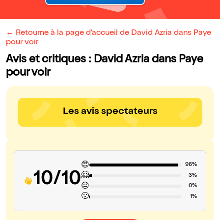
← Retourne à la page d'accueil de David Azria dans Paye
pour voir
Avis et critiques : David Azria dans Paye
pour voir
Les avis spectateurs
😍
96%
10/10
🤗
3%
😐
0%
🙁
1%