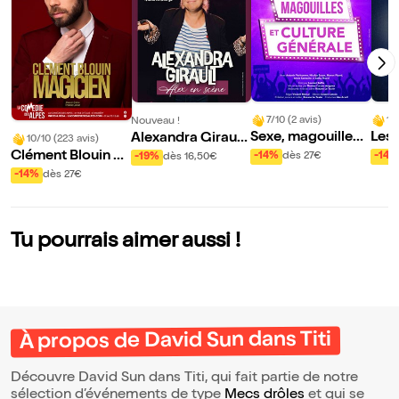
7/10 (2 avis)
10
Nouveau !
Sexe, magouilles
Les
Alexandra Girault
10/10 (223 avis)
et culture général
u m
dans Alex en Scèn
Clément Blouin da
-14%
dès 27€
-14%
-19%
dès 16,50€
e
e
ns Magicien
-14%
dès 27€
Tu pourrais aimer aussi !
À propos de David Sun dans Titi
Découvre David Sun dans Titi, qui fait partie de notre
sélection d’événements de type
Mecs drôles
et qui se