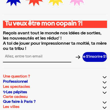
Tu veux être mon copain ?!
Reçois avant tout le monde nos idées de sorties,
les nouveautés et les réduc' !
A toi de jouer pour impressionner ta moitié, ta mère
ou ta tribu !
S’inscrire S’inscrire 
Adresse email pour la newsletter
Une question ?
Professionnel
Les spectacles
✨Les pépites
Carte cadeau
Que faire à Paris ?
Les villes