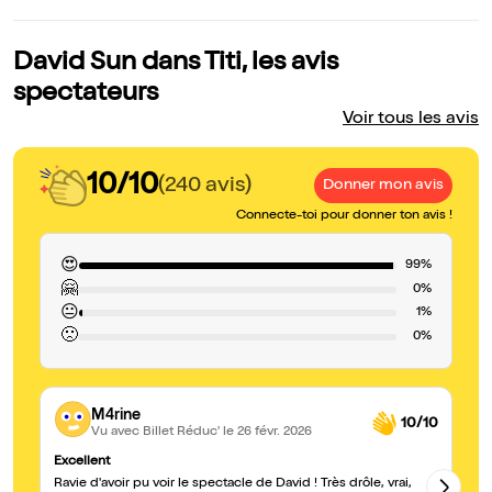
David Sun dans Titi, les avis
spectateurs
Voir tous les avis
10/10
(240 avis)
Donner mon avis
Connecte-toi pour donner ton avis !
😍
99%
🤗
0%
😐
1%
🙁
0%
M4rine
10/10
Vu avec Billet Réduc'
le 26 févr. 2026
Excellent
Un
Ravie d'avoir pu voir le spectacle de David ! Très drôle, vrai,
Da