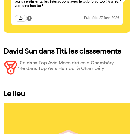
bons sentiments, les interactions avec le public au top ! A allez
st
voir sans hésiter !
re
c’
Publié
le 27 févr. 2026
David Sun dans Titi, les classements
10e dans Top Avis Mecs drôles à Chambéry
14e dans Top Avis Humour à Chambéry
Le lieu