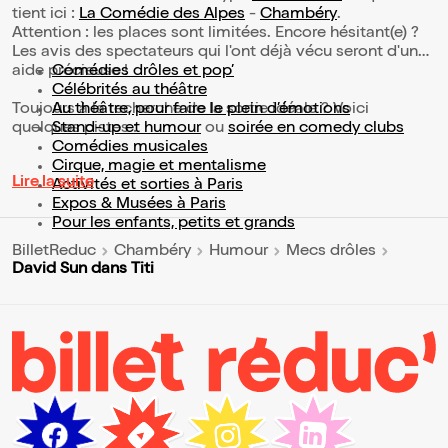
tient ici :
La Comédie des Alpes
-
Chambéry
.
Attention : les places sont limitées. Encore hésitant(e) ?
Les avis des spectateurs qui l'ont déjà vécu seront d'une
aide précieuse !
Comédies drôles et pop’
Célébrités au théâtre
Toujours à la recherche de la sortie idéale ? Voici
Au théâtre, pour faire le plein d’émotions
quelques pistes :
Stand-up et humour
ou
soirée en comedy clubs
Comédies musicales
Cirque, magie et mentalisme
Lire la suite
Activités et sorties à Paris
Expos & Musées à Paris
Pour les enfants, petits et grands
BilletReduc
Chambéry
Humour
Mecs drôles
David Sun dans Titi