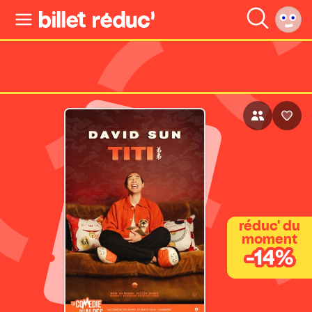
réduc' du
moment
-14%