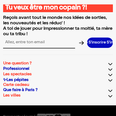
Tu veux être mon copain ?!
Reçois avant tout le monde nos idées de sorties,
les nouveautés et les réduc' !
A toi de jouer pour impressionner ta moitié, ta mère
ou ta tribu !
S’inscrire S’inscrire S’
Adresse email pour la newsletter
Une question ?
Professionnel
Les spectacles
✨Les pépites
Carte cadeau
Que faire à Paris ?
Les villes