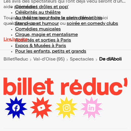
Les avis des spectateurs qui l'ont déjà vécu seront d'une
aide précieuse !
Comédies drôles et pop’
Célébrités au théâtre
Toujours à la recherche de la sortie idéale ? Voici
Au théâtre, pour faire le plein d’émotions
quelques pistes :
Stand-up et humour
ou
soirée en comedy clubs
Comédies musicales
Cirque, magie et mentalisme
Lire la suite
Activités et sorties à Paris
Expos & Musées à Paris
Pour les enfants, petits et grands
De dIAboli
BilletReduc
Val-d'Oise (95)
Spectacles