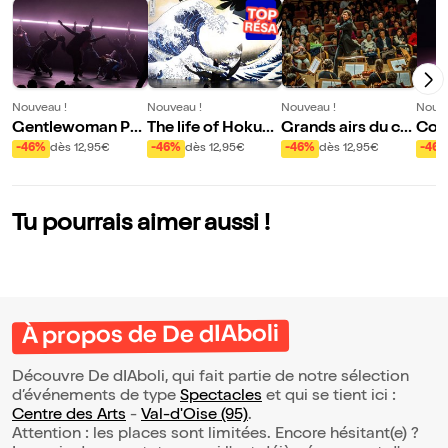
Nouveau !
Nouveau !
Nouveau !
Nouve
Gentlewoman Par
The life of Hokusa
Grands airs du cin
Com
adox-sal Mouvem
i
éma français
-46%
dès 12,95€
-46%
dès 12,95€
-46%
dès 12,95€
-46
ent
Tu pourrais aimer aussi !
À propos de De dIAboli
Découvre De dIAboli, qui fait partie de notre sélection
d’événements de type
Spectacles
et qui se tient ici :
Centre des Arts
-
Val-d'Oise (95)
.
Attention : les places sont limitées. Encore hésitant(e) ?