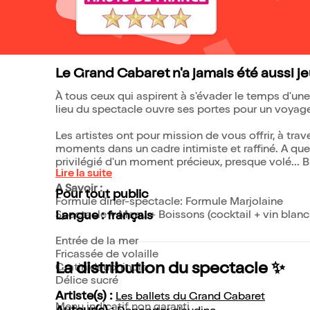
Le Grand Cabaret n'a jamais été aussi j
À tous ceux qui aspirent à s'évader le temps d'une
lieu du spectacle ouvre ses portes pour un voyage
Les artistes ont pour mission de vous offrir, à tra
moments dans un cadre intimiste et raffiné. A que
privilégié d'un moment précieux, presque volé...
Lire la suite
A Savoir :
Pour tout public
Formule dîner-spectacle: Formule Marjolaine
Spectacle + Menu + Boissons (cocktail + vin blanc 
Langue : français
Entrée de la mer
Fricassée de volaille
La distribution du spectacle ✨
Gratin dauphinois
Délice sucré
Artiste(s) :
Les ballets du Grand Cabaret
Menu indicatif non garanti