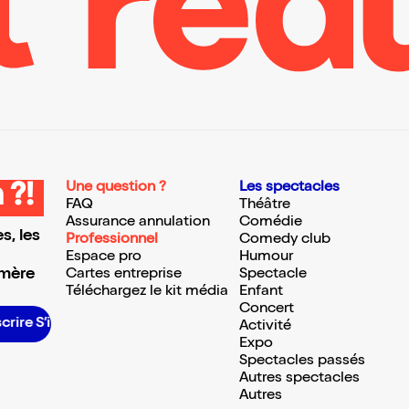
Une question ?
Les spectacles
 ?!
FAQ
Théâtre
Assurance annulation
Comédie
s, les
Professionnel
Comedy club
Espace pro
Humour
 mère
Cartes entreprise
Spectacle
Téléchargez le kit média
Enfant
Concert
’inscrire S’inscrire S’inscrire S’inscrire S’inscrire S’inscrire S’inscrire S’inscrire S’inscrire S’inscrire S’inscrire
Activité
Expo
Spectacles passés
Autres spectacles
Autres