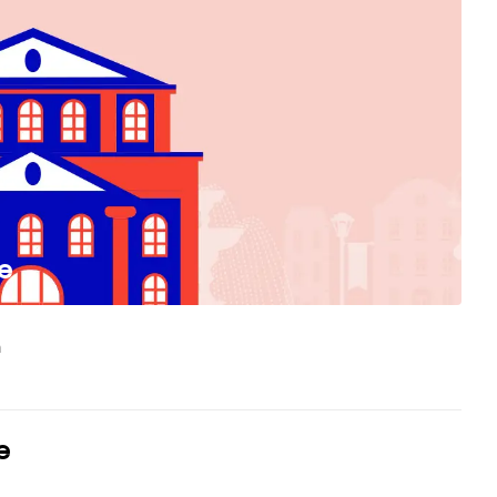
e
n
e