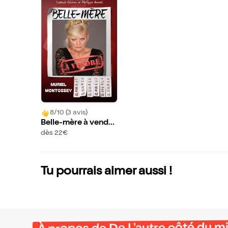
8/10 (3 avis)
Belle-mère à vendre
| avec Muriel Monto
dès 22€
ssey
Tu pourrais aimer aussi !