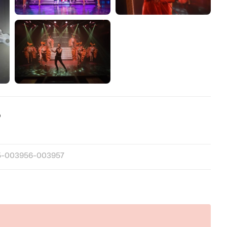
o
5-003956-003957