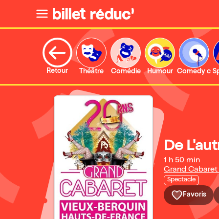
Retour
Théâtre
Comédie
Humour
Comedy clu
S
De L'aut
1 h 50 min
Grand Cabaret
Spectacle
Favoris