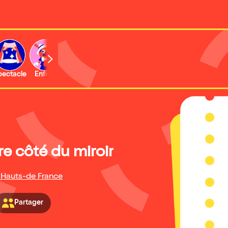
b
pectacle
Enfant
Concert
Activité
re côté du miroir
 Hauts-de France
Partager