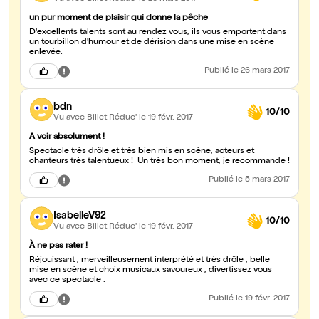
un pur moment de plaisir qui donne la pêche
D'excellents talents sont au rendez vous, ils vous emportent dans
un tourbillon d'humour et de dérision dans une mise en scène
enlevée.
Publié
le 26 mars 2017
bdn
10/10
Vu avec Billet Réduc'
le 19 févr. 2017
A voir absolument !
Spectacle très drôle et très bien mis en scène, acteurs et
chanteurs très talentueux ! Un très bon moment, je recommande !
Publié
le 5 mars 2017
IsabelleV92
10/10
Vu avec Billet Réduc'
le 19 févr. 2017
À ne pas rater !
Réjouissant , merveilleusement interprété et très drôle , belle
mise en scène et choix musicaux savoureux , divertissez vous
avec ce spectacle .
Publié
le 19 févr. 2017