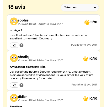
18 avis
sophie
9/10
Vu avec Billet Réduc'
le 11 avr. 2017
un régal !
excellent acteurs/chanteurs ! excellente mise en scène ! un ...
excellent ... moment ! Courrez-y
Publié
le 15 avr. 2017
abadiej
10/10
Vu avec Billet Réduc'
le 11 avr. 2017
Amusant et distrayant. Très.
J'ai passé une heure à écouter regarder et rire. C'est amusant
plein de sensibilité et d'inventions. Si vous aimez les voix et rire
courez y, il ne reste qu'une date.
Publié
le 12 avr. 2017
didier
10/10
Vu avec Billet Réduc'
le 11 avr. 2017