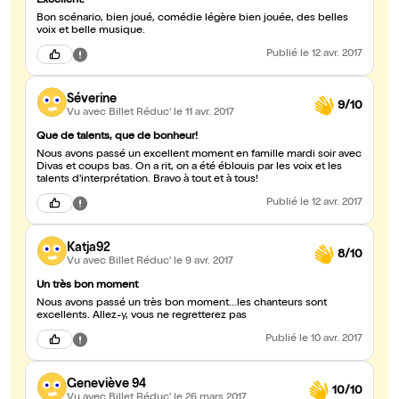
Excellent.
Bon scénario, bien joué, comédie légère bien jouée, des belles
voix et belle musique.
Publié
le 12 avr. 2017
Séverine
9/10
Vu avec Billet Réduc'
le 11 avr. 2017
Que de talents, que de bonheur!
Nous avons passé un excellent moment en famille mardi soir avec
Divas et coups bas. On a rit, on a été éblouis par les voix et les
talents d'interprétation. Bravo à tout et à tous!
Publié
le 12 avr. 2017
Katja92
8/10
Vu avec Billet Réduc'
le 9 avr. 2017
Un très bon moment
Nous avons passé un très bon moment...les chanteurs sont
excellents. Allez-y, vous ne regretterez pas
Publié
le 10 avr. 2017
Geneviève 94
10/10
Vu avec Billet Réduc'
le 26 mars 2017