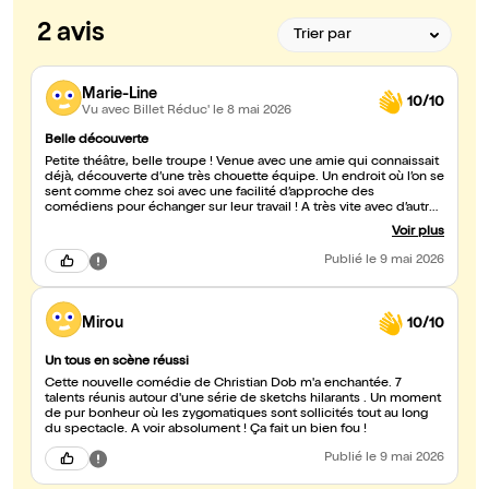
2 avis
Marie-Line
10/10
Vu avec Billet Réduc'
le 8 mai 2026
Belle découverte
Petite théâtre, belle troupe ! Venue avec une amie qui connaissait
déjà, découverte d’une très chouette équipe. Un endroit où l’on se
sent comme chez soi avec une facilité d’approche des
comédiens pour échanger sur leur travail ! A très vite avec d’autres
amis !
Voir plus
Publié
le 9 mai 2026
Mirou
10/10
Un tous en scène réussi
Cette nouvelle comédie de Christian Dob m'a enchantée. 7
talents réunis autour d'une série de sketchs hilarants . Un moment
de pur bonheur où les zygomatiques sont sollicités tout au long
du spectacle. A voir absolument ! Ça fait un bien fou !
Publié
le 9 mai 2026