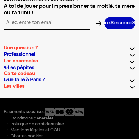
les nouveautés et les réduc' !
A toi de jouer pour impressionner ta moitié, ta mère
ou ta tribu !
S’inscrire S’i
Adresse email pour la newsletter
Une question ?
Professionnel
Les spectacles
✨Les pépites
Carte cadeau
Que faire à Paris ?
Les villes
Paiements sécurisés
Conditions générales
Politique de confidentialité
Mentions légales et CGU
Chartes cookies