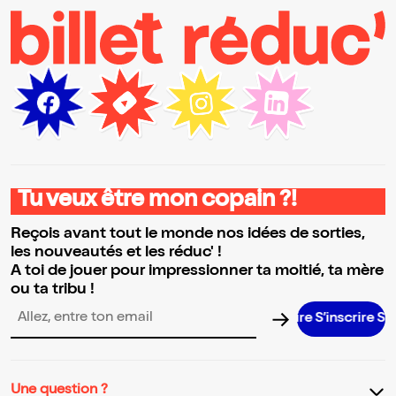
Tu veux être mon copain ?!
Reçois avant tout le monde nos idées de sorties,
les nouveautés et les réduc' !
A toi de jouer pour impressionner ta moitié, ta mère
ou ta tribu !
S’inscrire S’i
Adresse email pour la newsletter
Une question ?