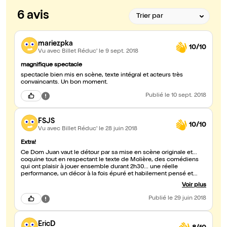
6 avis
mariezpka
10/10
Vu avec Billet Réduc'
le 9 sept. 2018
magnifique spectacle
spectacle bien mis en scène, texte intégral et acteurs très
convaincants. Un bon moment.
Publié
le 10 sept. 2018
FSJS
10/10
Vu avec Billet Réduc'
le 28 juin 2018
Extra!
Ce Dom Juan vaut le détour par sa mise en scène originale et...
coquine tout en respectant le texte de Molière, des comédiens
qui ont plaisir à jouer ensemble durant 2h30... une réelle
performance, un décor à la fois épuré et habilement pensé et
aussi un accompagnement musical bien choisi, le tout faisant un
Voir plus
spectacle fort agréable.
Publié
le 29 juin 2018
EricD