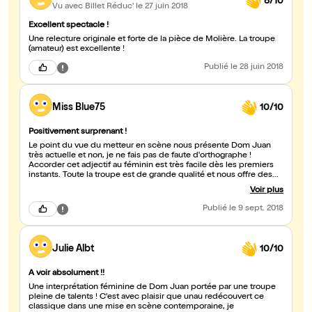
8/10
Vu avec Billet Réduc'
le 27 juin 2018
Excellent spectacle !
Une relecture originale et forte de la pièce de Molière. La troupe
(amateur) est excellente !
Publié
le 28 juin 2018
Miss Blue75
10/10
Positivement surprenant !
Le point du vue du metteur en scène nous présente Dom Juan
très actuelle et non, je ne fais pas de faute d'orthographe !
Accorder cet adjectif au féminin est très facile dès les premiers
instants. Toute la troupe est de grande qualité et nous offre des
performances de haut niveau. Merci pour cette soirée
Voir plus
enrichissante !
Publié
le 9 sept. 2018
Julie Albt
10/10
A voir absolument !!
Une interprétation féminine de Dom Juan portée par une troupe
pleine de talents ! C'est avec plaisir que unau redécouvert ce
classique dans une mise en scène contemporaine, je