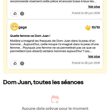
recommande vivement cette pièce et encore bravo à tous les
acteurs !!!
Voir plus
Publié
le 28 juin 2018
gege
10/10
Quelle femme ce Dom Juan !
Molière a imaginé les frasques de Dom Juan dans la peau d'un
homme... Aujourd'hui, cette troupe l'a imaginé dans la peau d'une
femme... Pourquoi une femme ne se permettrait pas ce que se
permettent (soi-disant) certains hommes aujourd'hui ? Les
hommes sont souvent mis à mal et montrés du doigt dans les
Voir plus
relations homme/femme ; inversons les rôles... Ça donne à
réfléchir ! Mise en scène magistrale, texte original à peine remanié
Publié
le 28 juin 2018
(simplement mise au féminin ou au masculin du texte suivant les
rôles), interprétation sans faille. Et de beaux décors changés de
façon très subtile au fil de la pièce. Il me faudra une autre vision
pour bien décortiquer tout ça...en septembre ce sera possible
dans un autre lieu parait-il...
Dom Juan, toutes les séances
Aucune date prévue pour le moment