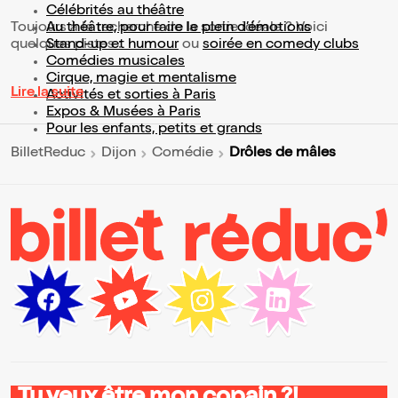
Célébrités au théâtre
Toujours à la recherche de la sortie idéale ? Voici
Au théâtre, pour faire le plein d’émotions
quelques pistes :
Stand-up et humour
ou
soirée en comedy clubs
Comédies musicales
Cirque, magie et mentalisme
Lire la suite
Activités et sorties à Paris
Expos & Musées à Paris
Pour les enfants, petits et grands
Drôles de mâles
BilletReduc
Dijon
Comédie