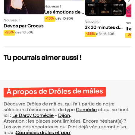
Nouveau !
Les émotions de B
onhomme de coul
-15%
dès 10,95€
Nouveau !
Nouveau !
Nouve
eurs
Devos par Crocus
3x 30 minutes de s
Il e
-25%
dès 16,50€
tand up
-25%
dès 16,50€
l'ai
-20
Tu pourrais aimer aussi !
À propos de Drôles de mâles
Découvre Drôles de mâles, qui fait partie de notre
sélection d’événements de type
Comédie
et qui se tient
ici :
Le Darcy Comédie
-
Dijon
.
Attention : les places sont limitées. Encore hésitant(e) ?
Les avis des spectateurs qui l'ont déjà vécu seront d'une
aide précieuse !
Comédies drôles et pop’