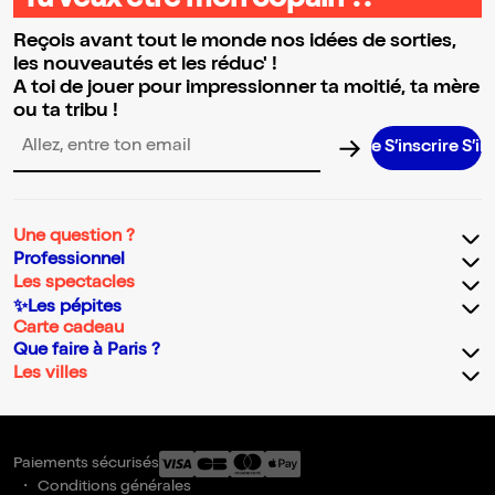
Tu veux être mon copain ?!
Reçois avant tout le monde nos idées de sorties,
les nouveautés et les réduc' !
A toi de jouer pour impressionner ta moitié, ta mère
ou ta tribu !
S’inscrire S’inscrire
Adresse email pour la newsletter
Une question ?
Professionnel
Les spectacles
✨Les pépites
Carte cadeau
Que faire à Paris ?
Les villes
Paiements sécurisés
Conditions générales