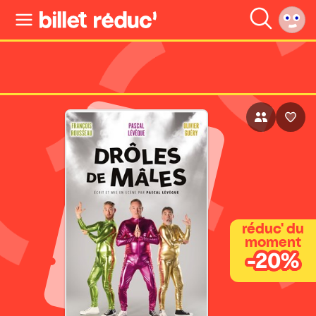
réduc' du
moment
-20%