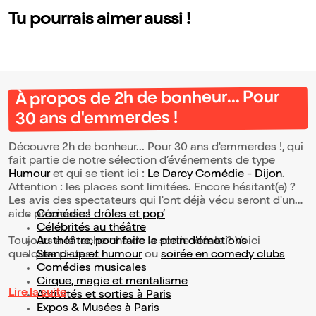
Tu pourrais aimer aussi !
À propos de 2h de bonheur... Pour
30 ans d'emmerdes !
Découvre 2h de bonheur... Pour 30 ans d'emmerdes !, qui
fait partie de notre sélection d’événements de type
Humour
et qui se tient ici :
Le Darcy Comédie
-
Dijon
.
Attention : les places sont limitées. Encore hésitant(e) ?
Les avis des spectateurs qui l'ont déjà vécu seront d'une
aide précieuse !
Comédies drôles et pop’
Célébrités au théâtre
Toujours à la recherche de la sortie idéale ? Voici
Au théâtre, pour faire le plein d’émotions
quelques pistes :
Stand-up et humour
ou
soirée en comedy clubs
Comédies musicales
Cirque, magie et mentalisme
Lire la suite
Activités et sorties à Paris
Expos & Musées à Paris