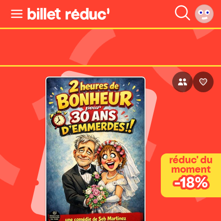
réduc' du
moment
-18%