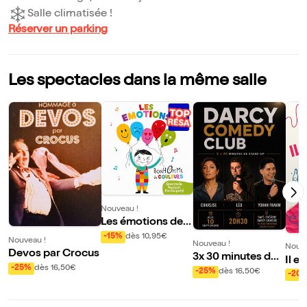
Salle climatisée !
Réserver un parking
Les spectacles dans la même salle
Nouveau !
Les émotions de B
onhomme de coul
-15%
dès 10,95€
Nouveau !
Nouveau !
Nouve
eurs
Devos par Crocus
3x 30 minutes de s
Il e
-25%
dès 16,50€
tand up
-25%
dès 16,50€
l'ai
-20