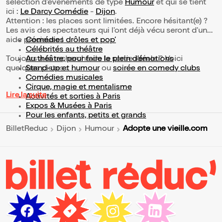
sélection d’événements de type
Humour
et qui se tient
ici :
Le Darcy Comédie
-
Dijon
.
Attention : les places sont limitées. Encore hésitant(e) ?
Les avis des spectateurs qui l'ont déjà vécu seront d'une
aide précieuse !
Comédies drôles et pop’
Célébrités au théâtre
Toujours à la recherche de la sortie idéale ? Voici
Au théâtre, pour faire le plein d’émotions
quelques pistes :
Stand-up et humour
ou
soirée en comedy clubs
Comédies musicales
Cirque, magie et mentalisme
Lire la suite
Activités et sorties à Paris
Expos & Musées à Paris
Pour les enfants, petits et grands
Adopte une vieille.com
BilletReduc
Dijon
Humour