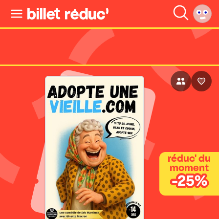
réduc' du
moment
-25%