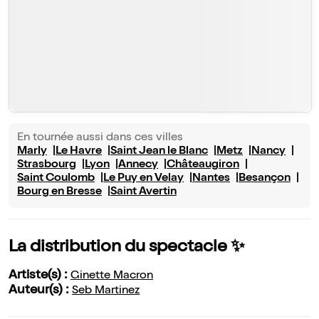
En tournée aussi dans ces villes
Marly
Le Havre
Saint Jean le Blanc
Metz
Nancy
Strasbourg
Lyon
Annecy
Châteaugiron
Saint Coulomb
Le Puy en Velay
Nantes
Besançon
Bourg en Bresse
Saint Avertin
La distribution du spectacle ✨
Artiste(s) :
Ginette Macron
Auteur(s) :
Seb Martinez