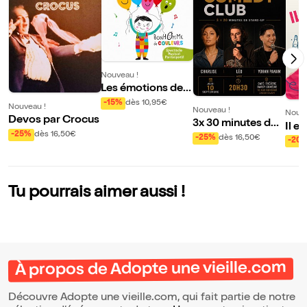
Nouveau !
Les émotions de B
onhomme de coul
-15%
dès 10,95€
Nouveau !
Nouveau !
Nouve
eurs
Devos par Crocus
3x 30 minutes de s
Il e
-25%
dès 16,50€
tand up
-25%
dès 16,50€
l'ai
-20
Tu pourrais aimer aussi !
À propos de Adopte une vieille.com
Découvre Adopte une vieille.com, qui fait partie de notre