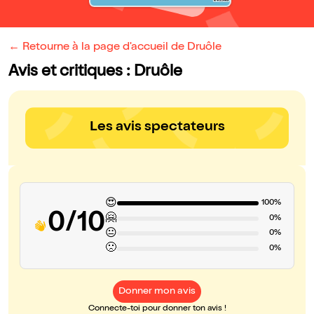
← Retourne à la page d'accueil de Druôle
Avis et critiques : Druôle
Les avis spectateurs
😍
100%
0/10
🤗
0%
😐
0%
🙁
0%
Donner mon avis
Connecte-toi pour donner ton avis !