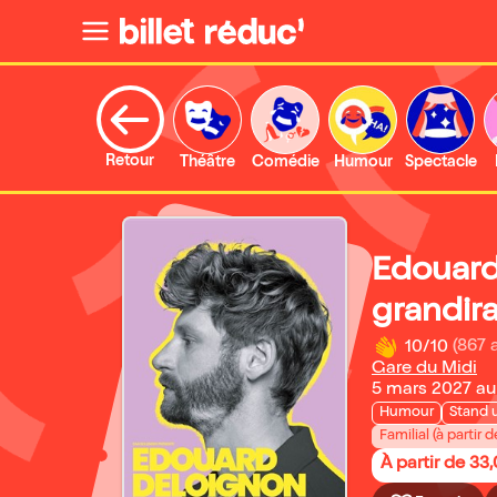
Retour
Théâtre
Comédie
Humour
Spectacle
Edouard
grandira
10/10
(867 
Gare du Midi
5 mars 2027 au 
Humour
Stand 
Familial (à partir d
À partir de 33