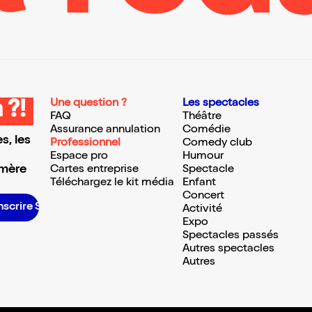
Une question ?
Les spectacles
 ?!
FAQ
Théâtre
Assurance annulation
Comédie
s, les
Professionnel
Comedy club
Espace pro
Humour
 mère
Cartes entreprise
Spectacle
Téléchargez le kit média
Enfant
Concert
nscrire S’inscrire S’inscrire S’inscrire S’inscrire S’inscrire S’inscrire S’inscrire S’inscrire S’inscrire S’inscrire S’inscrire
Activité
Expo
Spectacles passés
Autres spectacles
Autres