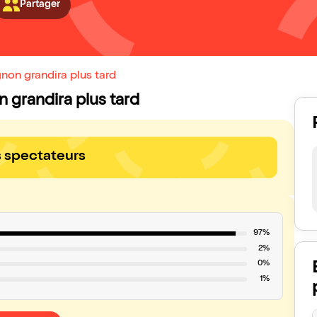
Partager
non grandira plus tard
n grandira plus tard
s spectateurs
97%
2%
0%
1%