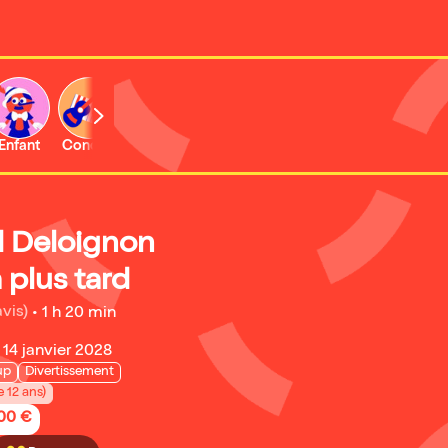
Enfant
Concert
 Deloignon
 plus tard
avis)
•
1 h 20 min
14 janvier 2028
up
Divertissement
e 12 ans)
,00 €