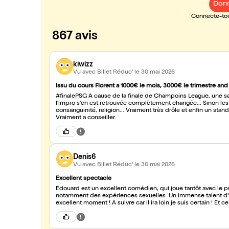
Donn
Connecte-toi 
867 avis
kiwizz
Vu avec Billet Réduc'
le 30 mai 2026
Issu du cours Florent a 1000€ le mois, 3000€ le trimestre and
#finalePSG A cause de la finale de Champoins League, une salle remplie de couples 
l'impro s'en est retrouvée complètement changée... Sinon les s
consanguinité, religion... Vraiment très drôle et enfin un stand up un peu original ! De plus il fait des acrobaties avec son ventre !
Vraiment a conseiller.
Denis6
Vu avec Billet Réduc'
le 30 mai 2026
Excellent spectacle
Edouard est un excellent comédien, qui joue tantôt avec le publ
notamment des expériences sexuelles. Un immense talent d'im
excellent moment ! A suivre car il ira loin je suis certain ! Et c