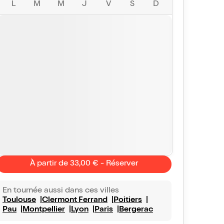
L
M
M
J
V
S
D
À partir de 33,00 € - Réserver
En tournée aussi dans ces villes
Toulouse
Clermont Ferrand
Poitiers
Pau
Montpellier
Lyon
Paris
Bergerac