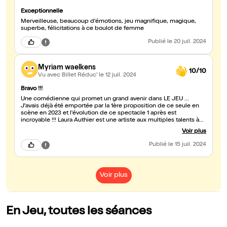
Exceptionnelle
Merveilleuse, beaucoup d'émotions, jeu magnifique, magique,
superbe, félicitations à ce boulot de femme
Publié
le 20 juil. 2024
Myriam waelkens
10/10
Vu avec Billet Réduc'
le 12 juil. 2024
Bravo !!!
Une comédienne qui promet un grand avenir dans LE JEU ...
J'avais déjà été emportée par la 1ère proposition de ce seule en
scène en 2023 et l'évolution de ce spectacle 1 après est
incroyable !!! Laura Authier est une artiste aux multiples talents à
découvrir absolument 💗💗💗
Voir plus
Publié
le 15 juil. 2024
Voir plus
En Jeu, toutes les séances