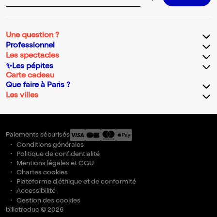
Adresse email pour la newsletter
Une question ?
Professionnel
Les spectacles
✨Les pépites
Carte cadeau
Que faire à Paris ?
Les villes
Paiements sécurisés
Conditions générales
Politique de confidentialité
Mentions légales et CGU
Chartes cookies
Plateforme d'éthique et de conformité
Accessibilité
Gestion des cookies
billetreduc © 2026