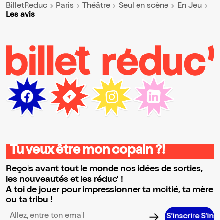
BilletReduc
Paris
Théâtre
Seul en scène
En Jeu
Les avis
Tu veux être mon copain ?!
Reçois avant tout le monde nos idées de sorties,
les nouveautés et les réduc' !
A toi de jouer pour impressionner ta moitié, ta mère
ou ta tribu !
S’inscrire S’inscrire S