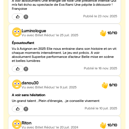
À voir absolument Une énergie de folie Une présence intense Qui
m’a fait écho au spectacle de Eva Rami Une pépite à découvrir !
Françoise
Publié
le 23 nov. 2025
Luminologue
10/10
Vu avec Billet Réduc'
le 25 juil. 2025
Époustouflant
Vu à Avignon en 2025 Elle nous entraine dans son histoire et on vit
chaque moments intensément. Le jeu est précis. A voir
absolument Superbe performance d’acteur Belle mise en scène
et belles lumières
Publié
le 16 nov. 2025
danou30
9/10
Vu avec Billet Réduc'
le 9 juil. 2025
A voir sans hésitation
Un grand talent ..Plein d'énergie, ..je conseille vivement
Publié
le 10 juil. 2025
Riton
10/10
Vu avec Billet Réduc'
le 20 juil. 2024