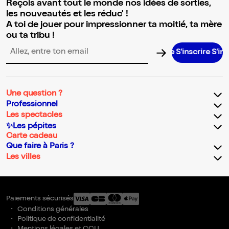
Reçois avant tout le monde nos idées de sorties,
les nouveautés et les réduc' !
A toi de jouer pour impressionner ta moitié, ta mère
ou ta tribu !
S’inscrire S’inscrire 
Adresse email pour la newsletter
Une question ?
Professionnel
Les spectacles
✨Les pépites
Carte cadeau
Que faire à Paris ?
Les villes
Paiements sécurisés
Conditions générales
Politique de confidentialité