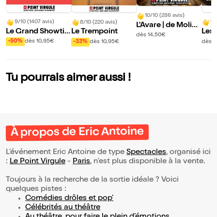
10/10 (286 avis)
9/10 (1407 avis)
8/10 (220 avis)
10
L'Avare | de Molièr
Le Grand Showti
Le Trempoint
Les 
e
dès 14,50€
me : L'ultimate imp
Sca
-50%
dès 10,95€
-33%
dès 10,95€
dès 1
ro comédie show
Tu pourrais aimer aussi !
À propos de Eric Antoine
L’événement Eric Antoine de type
Spectacles
, organisé ici
:
Le Point Virgule
-
Paris
, n'est plus disponible à la vente.
Toujours à la recherche de la sortie idéale ? Voici
quelques pistes :
Comédies drôles et pop’
Célébrités au théâtre