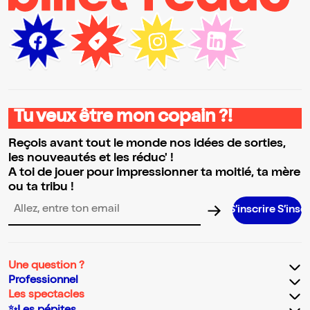
Tu veux être mon copain ?!
Reçois avant tout le monde nos idées de sorties,
les nouveautés et les réduc' !
A toi de jouer pour impressionner ta moitié, ta mère
ou ta tribu !
S’inscrire S’inscrire S’inscr
Adresse email pour la newsletter
Une question ?
Professionnel
Les spectacles