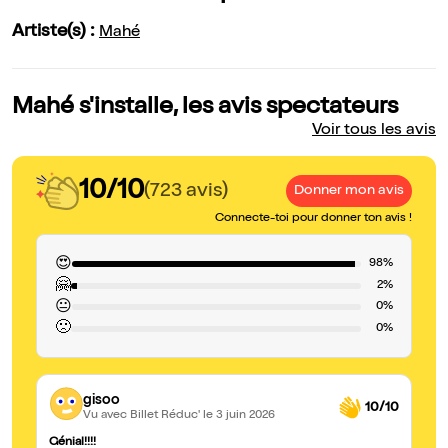
Artiste(s) :
Mahé
Mahé s'installe, les avis spectateurs
Voir tous les avis
10/10
(723 avis)
Donner mon avis
Connecte-toi pour donner ton avis !
😍
98%
🤗
2%
😐
0%
🙁
0%
gisoo
10/10
Vu avec Billet Réduc'
le 3 juin 2026
Génial!!!!
In