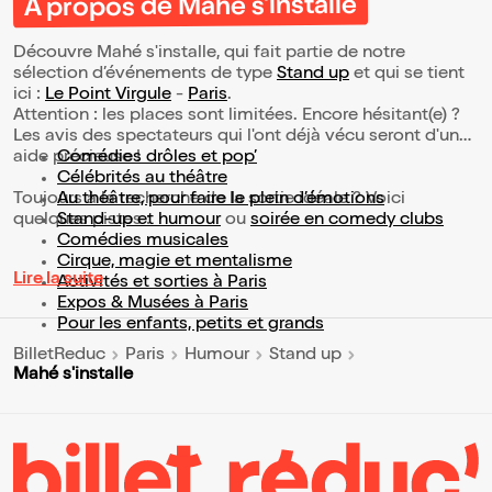
À propos de Mahé s'installe
Découvre Mahé s'installe, qui fait partie de notre
sélection d’événements de type
Stand up
et qui se tient
ici :
Le Point Virgule
-
Paris
.
Attention : les places sont limitées. Encore hésitant(e) ?
Les avis des spectateurs qui l'ont déjà vécu seront d'une
aide précieuse !
Comédies drôles et pop’
Célébrités au théâtre
Toujours à la recherche de la sortie idéale ? Voici
Au théâtre, pour faire le plein d’émotions
quelques pistes :
Stand-up et humour
ou
soirée en comedy clubs
Comédies musicales
Cirque, magie et mentalisme
Lire la suite
Activités et sorties à Paris
Expos & Musées à Paris
Pour les enfants, petits et grands
BilletReduc
Paris
Humour
Stand up
Mahé s'installe