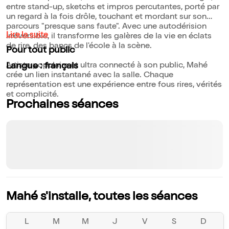
entre stand-up, sketchs et impros percutantes, porté par
un regard à la fois drôle, touchant et mordant sur son
parcours "presque sans faute". Avec une autodérision
Lire la suite
irréversible, il transforme les galères de la vie en éclats
de rire, des bancs de l'école à la scène.
Pour tout public
Artiste populaire et ultra connecté à son public, Mahé
Langue : français
crée un lien instantané avec la salle. Chaque
représentation est une expérience entre fous rires, vérités
et complicité.
Prochaines séances
Mahé s'installe, toutes les séances
L
M
M
J
V
S
D