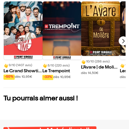
10/10 (286 avis)
9/10 (1407 avis)
8/10 (220 avis)
10
L'Avare | de Molièr
Le Grand Showti
Le Trempoint
Les 
e
dès 14,50€
me : L'ultimate imp
Sca
-50%
dès 10,95€
-33%
dès 10,95€
dès 1
ro comédie show
Tu pourrais aimer aussi !