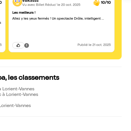
vlakasss
0
10/10
Vu avec Billet Réduc'
le 20 oct. 2025
Les meilleurs !
Réconc
Allez y les yeux fermés ! Un spectacle Drôle, intelligent …
Très b
s
sympas
drôle
25
Publié
le 21 oct. 2025
pa, les classements
à Lorient-Vannes
c à Lorient-Vannes
Lorient-Vannes