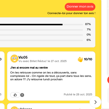
Donner mon avis
Connecte-toi pour donner ton avis !
87%
7%
0%
6%
Vic05
0
10/10
Vu avec Billet Réduc'
le 27 oct. 2025
J'en ai encore mal au ventre
Merci 
On les retrouve comme on les a découverts, sans
Eric v
complexes lol - On rigole de tout, ça part dans tous les sens,
argum
on adore !!!! J'y retourne lundi prochain
bonheu
le ryt
de l’
25
Publié
le 28 oct. 2025