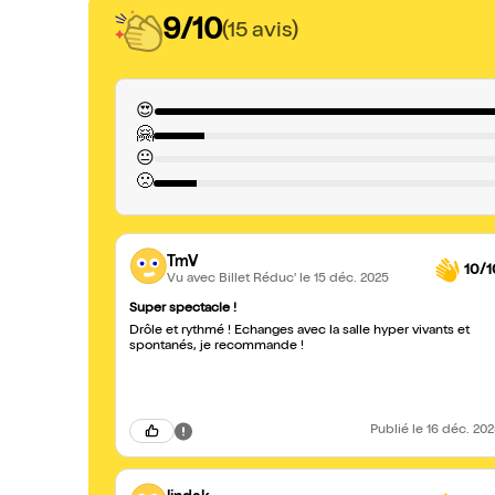
9/10
(15 avis)
😍
🤗
😐
🙁
TmV
10/1
Vu avec Billet Réduc'
le 15 déc. 2025
Super spectacle !
Drôle et rythmé ! Echanges avec la salle hyper vivants et
spontanés, je recommande !
Publié
le 16 déc. 20