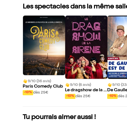
Les spectacles dans la même sall
9/10 (36 avis)
9/10 (6 avis)
9/10 (33
Paris Comedy Club
Le dragshow de la si
De Gaulle
dès 25€
-10%
rène : La sirène à bar
our
dès 25€
dès 
-10%
-10%
be
Tu pourrais aimer aussi !