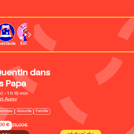
b
pectacle
Enfant
Concert
Quentin dans
s Papa
s)
•
1 h 15 min
st Auray
oristes
Absurde
Famille
,00 €
25,00€