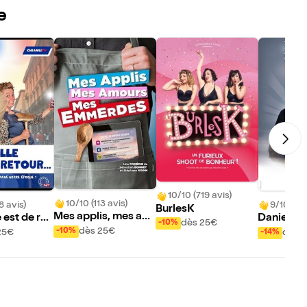
e
10/10 (719 avis)
10/10 (113 avis)
8 avis)
9/10 (45 
BurlesK
Mes applis, mes am
 est de ret
Daniel Ra
dès 25€
-10%
ours, mes emmerde
Au dessou
dès 25€
-10%
25€
dès 
-14%
s
nture