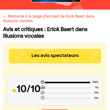
← Retourne à la page d'accueil de Erick Baert dans
Illusions vocales
Avis et critiques : Erick Baert dans
Illusions vocales
Les avis spectateurs
😍
99%
10/10
🤗
1%
😐
0%
🙁
0%