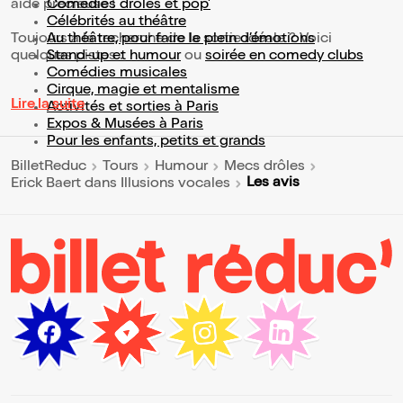
aide précieuse !
Comédies drôles et pop’
Célébrités au théâtre
Toujours à la recherche de la sortie idéale ? Voici
Au théâtre, pour faire le plein d’émotions
quelques pistes :
Stand-up et humour
ou
soirée en comedy clubs
Comédies musicales
Cirque, magie et mentalisme
Lire la suite
Activités et sorties à Paris
Expos & Musées à Paris
Pour les enfants, petits et grands
BilletReduc
Tours
Humour
Mecs drôles
Les avis
Erick Baert dans Illusions vocales