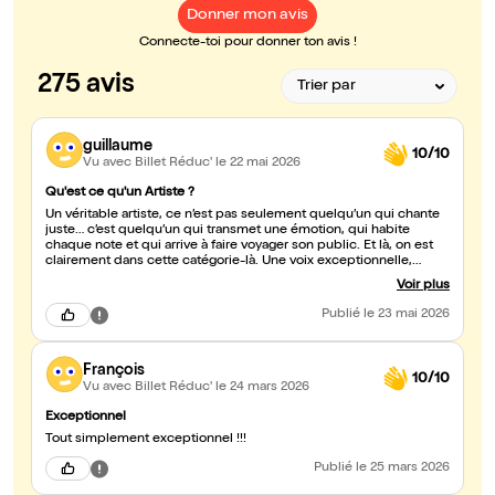
Donner mon avis
Connecte-toi pour donner ton avis !
275 avis
guillaume
10/10
Vu avec Billet Réduc'
le 22 mai 2026
Qu'est ce qu'un Artiste ?
Un véritable artiste, ce n’est pas seulement quelqu’un qui chante
juste… c’est quelqu’un qui transmet une émotion, qui habite
chaque note et qui arrive à faire voyager son public. Et là, on est
clairement dans cette catégorie-là. Une voix exceptionnelle,
puissante et maîtrisée, digne des plus grands, avec en plus une
Voir plus
capacité rare : il ne fait pas qu’une seule voix ou un seul style. Il
sait surprendre, s’adapter, interpréter et donner une âme
Publié
le 23 mai 2026
différente à chaque chanson et en plus avec plein d'humour ! On
sent le travail, le talent naturel et surtout la passion. Aujourd’hui,
les vrais artistes se font rares… et lui en est un, incontestablement.
François
Bravo pour ce moment incroyable 👏
10/10
Vu avec Billet Réduc'
le 24 mars 2026
Exceptionnel
Tout simplement exceptionnel !!!
Publié
le 25 mars 2026