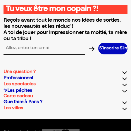
Tu veux être mon copain ?!
Reçois avant tout le monde nos idées de sorties,
les nouveautés et les réduc' !
A toi de jouer pour impressionner ta moitié, ta mère
ou ta tribu !
S’inscrire S’inscrire S’
Adresse email pour la newsletter
Une question ?
Professionnel
Les spectacles
✨Les pépites
Carte cadeau
Que faire à Paris ?
Les villes