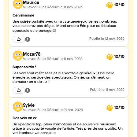
Maurice
10/10
Vu avec Billet Réduc'
le 11 nov. 2025
Genialissime
Une soirée parfaite avec un artiste généreux, venez nombreux
vous ne serez pas déçus. Merci encore Éric pour ce fabuleux
spectacle et le partage.😎
Publié
le 12 nov. 2025
Mozar78
10/10
Vu avec Billet Réduc'
le 11 nov. 2025
Super soirée !
Les voix sont maîtrisées et le spectacle généreux ! Une belle
énergie au service des spectateurs. On rie, on s’émeut, on
s’amuse : on a-do-re !!
Publié
le 11 nov. 2025
Sylvie
10/10
Vu avec Billet Réduc'
le 21 oct. 2025
Des voix en or
Un spectacle top, plein d'émotions et de souvenirs musicaux
grâce à la capacité vocale de l'artiste. Très près de son public. Un
vrai bonheur. Je conseille