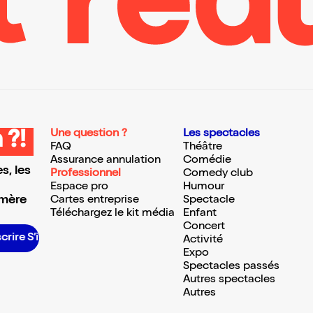
Une question ?
Les spectacles
 ?!
FAQ
Théâtre
Assurance annulation
Comédie
s, les
Professionnel
Comedy club
Espace pro
Humour
 mère
Cartes entreprise
Spectacle
Téléchargez le kit média
Enfant
Concert
rire S’inscrire S’inscrire S’inscrire S’inscrire S’inscrire S’inscrire S’inscrire S’inscrire S’inscrire S’inscrire S’inscrire
Activité
Expo
Spectacles passés
Autres spectacles
Autres