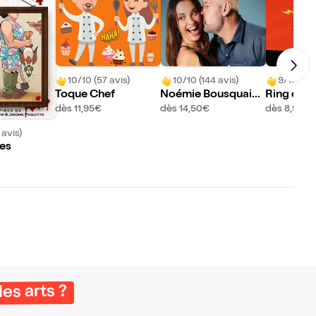
10/10 (57 avis)
10/10 (144 avis)
9/10 (5 a
Toque Chef
Noémie Bousquaina
Ring d'im
ud et Thierry Marqu
dès 11,95€
dès 14,50€
dès 8,95€
et dans Ils exagèren
 avis)
t !
nes
les arts ?