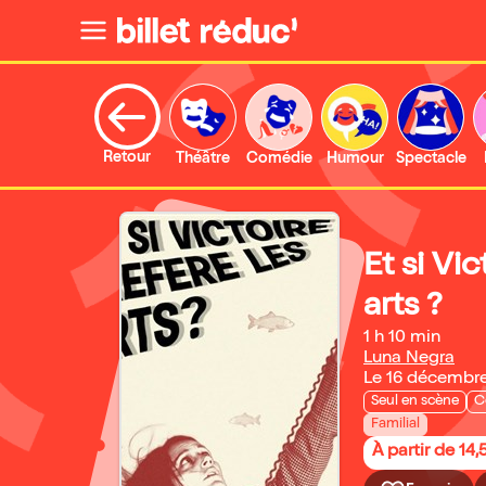
Retour
Théâtre
Comédie
Humour
Spectacle
Et si Vic
arts ?
1 h 10 min
Luna Negra
Le 16 décembr
Seul en scène
C
Familial
À partir de 14,