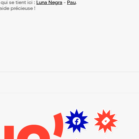
qui se tient ici :
Luna Negra
-
Pau
.
 aide précieuse !