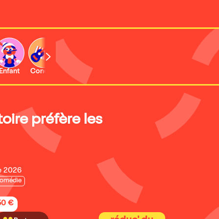
Enfant
Concert
toire préfère les
e 2026
omédie
50 €