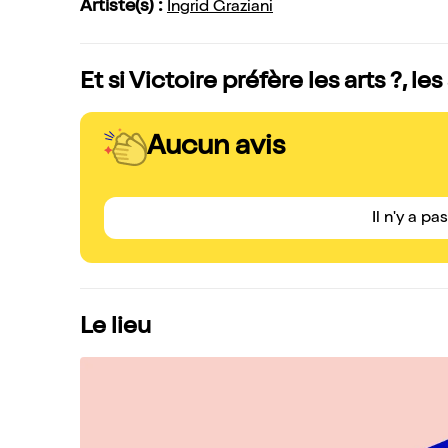
Artiste(s) :
Ingrid Graziani
Et si Victoire préfère les arts ?, le
Aucun avis
Il n'y a pa
Le lieu