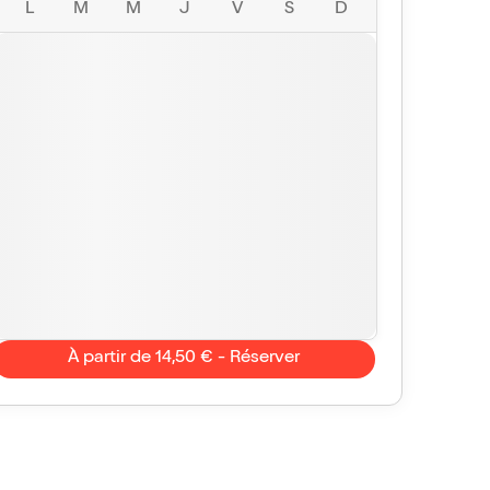
L
M
M
J
V
S
D
À partir de 14,50 € - Réserver