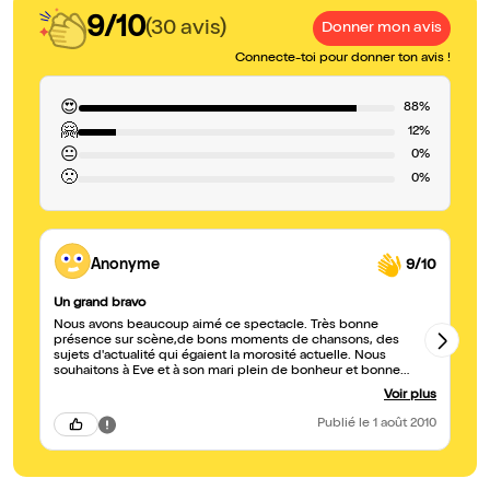
9/10
(30 avis)
Donner mon avis
Connecte-toi pour donner ton avis !
😍
88%
🤗
12%
😐
0%
🙁
0%
Anonyme
9/10
Un grand bravo
Av
Nous avons beaucoup aimé ce spectacle. Très bonne
Co
présence sur scène,de bons moments de chansons, des
sy
sujets d'actualité qui égaient la morosité actuelle. Nous
ch
souhaitons à Eve et à son mari plein de bonheur et bonne
un
chance pour le théâtre parisien et leur avenir au théâtreo .
Voir plus
Publié
le 1 août 2010