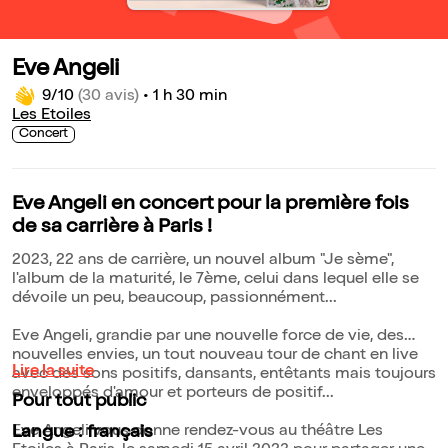
Eve Angeli
9/10
(30 avis)
•
1 h 30 min
Les Etoiles
Concert
Eve Angeli en concert pour la première fois
de sa carrière à Paris !
2023, 22 ans de carrière, un nouvel album "Je sème",
l'album de la maturité, le 7ème, celui dans lequel elle se
dévoile un peu, beaucoup, passionnément...
Eve Angeli, grandie par une nouvelle force de vie, des
nouvelles envies, un tout nouveau tour de chant en live
Lire la suite
avec des sons positifs, dansants, entêtants mais toujours
enveloppés d'amour et porteurs de positif...
Pour tout public
Eve Angeli vous donne rendez-vous au théâtre Les
Langue : français