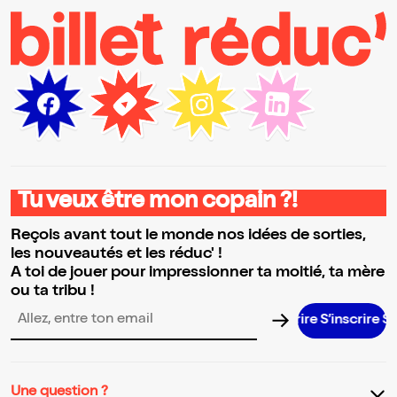
Tu veux être mon copain ?!
Reçois avant tout le monde nos idées de sorties,
les nouveautés et les réduc' !
A toi de jouer pour impressionner ta moitié, ta mère
ou ta tribu !
S’inscrire S’ins
Adresse email pour la newsletter
Une question ?