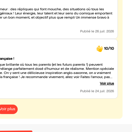
eur : des répliques qui font mouche, des situations où tous les
géniaux ! Leur énergie, leur talent et leur sens du comique emportent
 moment, et objectif plus que rempli Un immense bravo à
Publié
le 26 juil. 2026
10/10
ançaise !
 brillante où tous les parents (et les futurs parents !) peuvent
un mélange parfaitement dosé d'humour et de réalisme. Mention spéciale
e. On y sent une délicieuse inspiration anglo-saxonne, on a vraiment
 la française ! Je recommande vivement, allez voir Faites l'amour, pas
Voir plus
Publié
le 24 juil. 2026
Voir plus