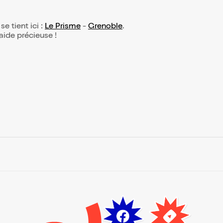
se tient ici :
Le Prisme
-
Grenoble
.
 aide précieuse !