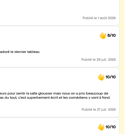
Publié
le 1 août 2026
8/10
passé un agréable moment. Du début à la fin J'ai adoré le dernier tableau
Publié
le 29 juil. 2026
10/10
urs pour sentir la salle glousser mais nous on a pris beaucoup de
pas du tout, c'est superbement écrit et les comédiens y vont à fond.
Publié
le 27 juil. 2026
10/10