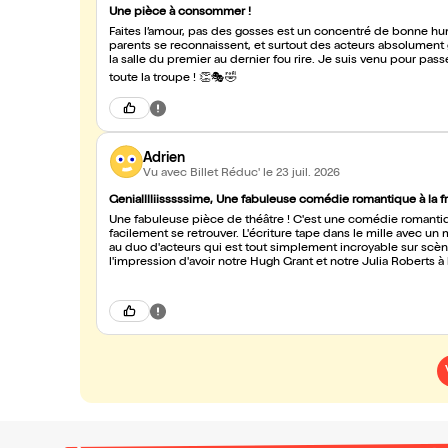
Une pièce à consommer !
Faites l’amour, pas des gosses est un concentré de bonne hum
parents se reconnaissent, et surtout des acteurs absolument 
la salle du premier au dernier fou rire. Je suis venu pour passer un bon
toute la troupe ! 👏🎭🤣
Adrien
Vu avec Billet Réduc'
le 23 juil. 2026
Genialllliisssssime, Une fabuleuse comédie romantique à la fr
Une fabuleuse pièce de théâtre ! C'est une comédie romantique
facilement se retrouver. L'écriture tape dans le mille avec 
au duo d'acteurs qui est tout simplement incroyable sur scèn
l'impression d'avoir notre Hugh Grant et notre Julia Roberts à
des gosses, c'est un moment absolument génial !