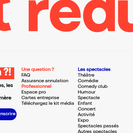
Une question ?
Les spectacles
 ?!
FAQ
Théâtre
Assurance annulation
Comédie
s, les
Professionnel
Comedy club
Espace pro
Humour
 mère
Cartes entreprise
Spectacle
Téléchargez le kit média
Enfant
Concert
S’inscrire S’inscrire S’inscrire S’inscrire S’inscrire S’inscrire S’inscrire S’inscrire S’inscrire S’inscrire S’inscrire S’inscrire
Activité
Expo
Spectacles passés
Autres spectacles