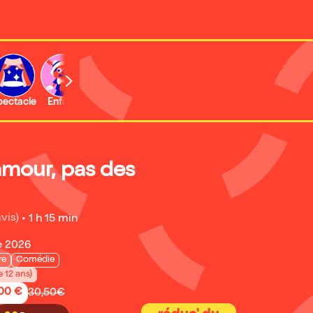
b
pectacle
Enfant
Concert
Activité
'amour, pas des
avis)
•
1 h 15 min
e 2026
re
Comédie
e 12 ans)
,00 €
30,50€