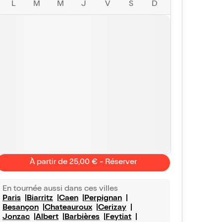
L
M
M
J
V
S
D
À partir de 25,00 € - Réserver
En tournée aussi dans ces villes
Paris
Biarritz
Caen
Perpignan
Besançon
Chateauroux
Cerizay
Jonzac
Albert
Barbières
Feytiat