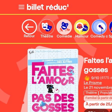
Retour
Théâtre
Comédie
Humour
Comedy clu
S
Faites l
gosses
9/10
(4175 
Le Prisme
Le 21 novembr
Théâtre
Populai
Familial (à partir d
À partir de 25