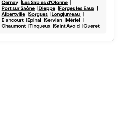
Cernay
Les Sables d'Olonne
Port sur Saône
Dieppe
Forges les Eaux
Albertville
Sorgues
Longjumeau
Elancourt
Epinal
Servian
Mériel
Chaumont
Tinqueux
Saint Avold
Gueret