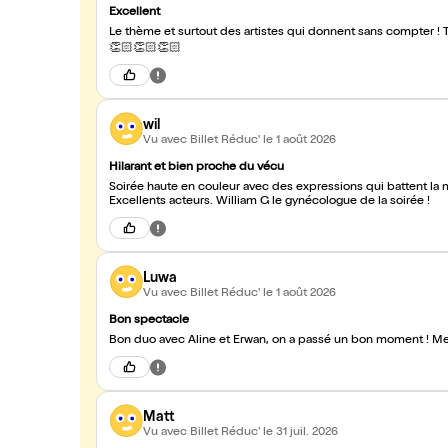
Excellent
Le thème et surtout des artistes qui donnent sans compter !
👏🏻👏🏻👏🏻
wil
Vu avec Billet Réduc'
le 1 août 2026
Hilarant et bien proche du vécu
Soirée haute en couleur avec des expressions qui battent la mesure à forte intensité... on ne s'en lasse pas et c’est trop court...
Excellents acteurs. William G le gynécologue de la soirée !
Luwa
Vu avec Billet Réduc'
le 1 août 2026
Bon spectacle
Bon duo avec Aline et Erwan, on a passé un bon moment ! Me
Matt
Vu avec Billet Réduc'
le 31 juil. 2026