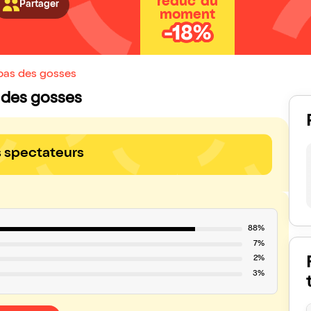
réduc' du
Partager
moment
-18%
 pas des gosses
as des gosses
s spectateurs
88%
7%
2%
3%