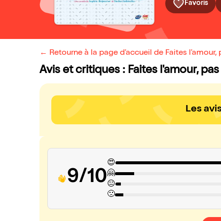
Favoris
← Retourne à la page d'accueil de Faites l'amour,
Avis et critiques : Faites l'amour, p
Les avi
😍
9/10
🤗
😐
🙁