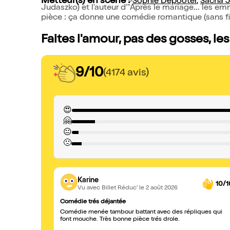
Metteur(s) en scène :
Sophie Depooter
,
Sacha 
Judaszko) et l'auteur d'"Après le mariage... les e
pièce : ça donne une comédie romantique (sans filt
Faites l'amour, pas des gosses, le
9/10
(4174 avis)
😍
🤗
😐
🙁
Karine
10/1
Vu avec Billet Réduc'
le 2 août 2026
Comédie trés déjantée
Comédie menée tambour battant avec des répliques qui
font mouche. Très bonne pièce trés drole.