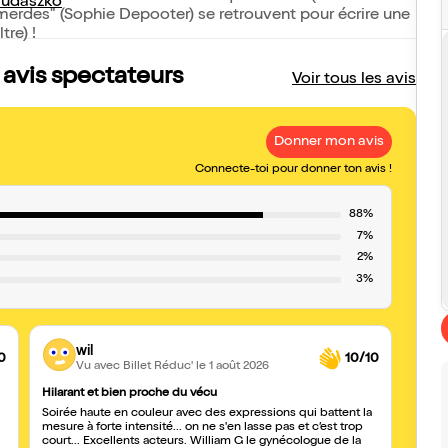
Judaszko
mmerdes" (Sophie Depooter) se retrouvent pour écrire une
re) !
s avis spectateurs
Voir tous les avis
Donner mon avis
Connecte-toi pour donner ton avis !
88%
7%
2%
3%
wil
0
10/10
Vu avec Billet Réduc'
le 1 août 2026
Hilarant et bien proche du vécu
Faites
Soirée haute en couleur avec des expressions qui battent la
J’ai p
mesure à forte intensité... on ne s'en lasse pas et c’est trop
court... Excellents acteurs. William G le gynécologue de la