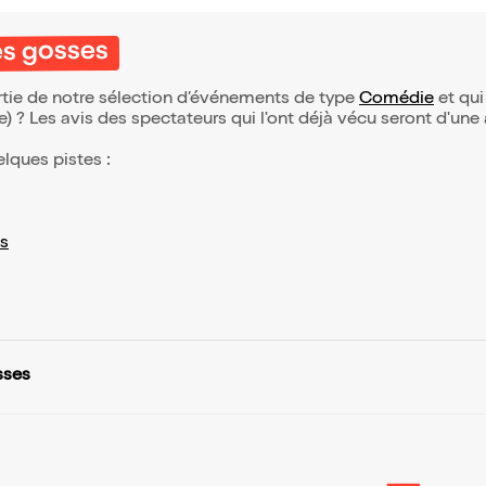
es gosses
artie de notre sélection d’événements de type
Comédie
et qui 
(e) ? Les avis des spectateurs qui l'ont déjà vécu seront d'une
elques pistes :
s
sses