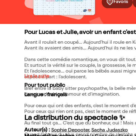
Favoris
Pour Lucas et Julie, avoir un enfant c'es
Avant il roulait en coupé... Aujourd'hui il roule en 
Avant ils avaient des amis... Aujourd'hui ils ne les 
Dans cette comédie romantique, on vous dit tout.
Et surtout la vérité sur le couple, la grossesse, le
Et l'adolescence... oui parce les bébés aussi migno
Lire la suite
espèce à part : l'adolescent.
Pour tout public
Bref entre la baby sitter psychopathe, la belle mèr
devoir redoubler d'amour et d'imagination.
Langue : français
Pour ceux qui ont des enfants, c'est le moment d'en
Pour ceux qui n'en ont pas, c'est le moment de réfl
La distribution du spectacle ✨
Au final tout ça... C'est que du bonheur, oui ! Ma
Auteur(s) :
Sophie Depooter
,
Sacha Judaszko
Quand l'auteur du plus grand nombre de sketchs d