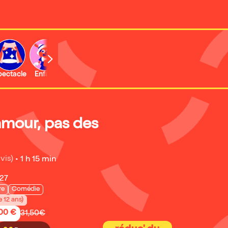
b
pectacle
Enfant
Concert
Activité
Expo et musée
'amour, pas des
vis)
•
1 h 15 min
027
re
Comédie
e 12 ans)
,00 €
31,50€