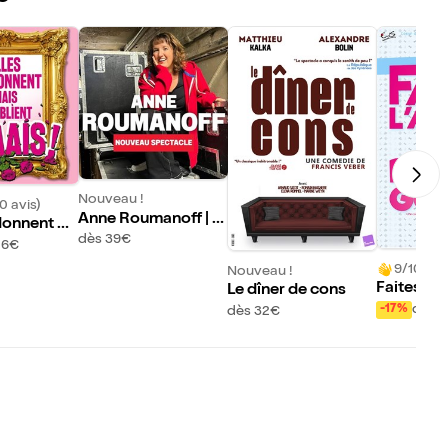
Nouveau !
0 avis)
Anne Roumanoff | N
rdonnent m
ouveau Spectacle
dès 39€
ient jamais
26€
9/10 (417
Nouveau !
Faites l'a
Le dîner de cons
es gosse
dès 
-17%
dès 32€