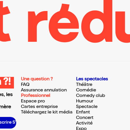
Une question ?
Les spectacles
 ?!
FAQ
Théâtre
Assurance annulation
Comédie
s, les
Professionnel
Comedy club
Espace pro
Humour
 mère
Cartes entreprise
Spectacle
Téléchargez le kit média
Enfant
Concert
re S’inscrire S’inscrire S’inscrire S’inscrire S’inscrire S’inscrire S’inscrire S’inscrire S’inscrire S’inscrire S’inscrire
Activité
Expo