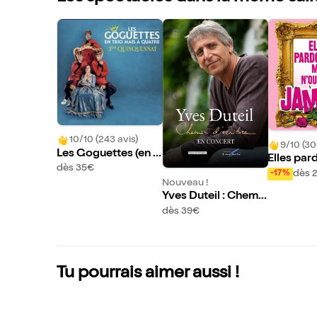
10/10 (243 avis)
9/10 (30
Les Goguettes (en tr
Elles pa
io mais à quatre)
dès 35€
ais n'oubl
dès 
-17%
Nouveau !
!
Yves Duteil : Chemi
n d'écriture
dès 39€
Tu pourrais aimer aussi !