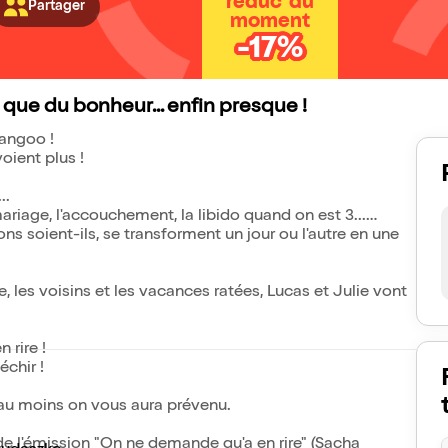
réduc' du
Partager
moment
-17%
t que du bonheur... enfin presque !
Kangoo !
voient plus !
..
 mariage, l'accouchement, la libido quand on est 3...
ns soient-ils, se transforment un jour ou l'autre en une
e, les voisins et les vacances ratées, Lucas et Julie vont
 rire !
échir !
is au moins on vous aura prévenu.
e l'émission "On ne demande qu'a en rire" (Sacha