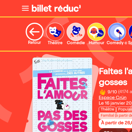
Retour
Théâtre
Comédie
Humour
Comedy clu
S
Faites l
gosses
9/10
(4174 a
Espace Grün
Le 16 janvier 2
Théâtre
Populai
Familial (à partir d
À partir de 26