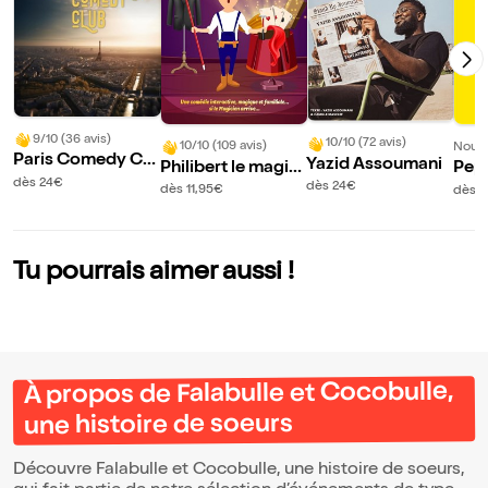
9/10 (36 avis)
10/10 (72 avis)
10/10 (109 avis)
Nouve
Paris Comedy Clu
Yazid Assoumani
Philibert le magici
Pep
b
dès 24€
en
ub
dès 24€
dès 11,95€
dès 
Tu pourrais aimer aussi !
À propos de Falabulle et Cocobulle,
une histoire de soeurs
Découvre Falabulle et Cocobulle, une histoire de soeurs,