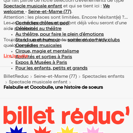
qui fait partie de notre sélection d’événements de type
Spectacle musicale enfant
et qui se tient ici :
We
welcome
-
Seine-et-Marne (77)
.
Attention : les places sont limitées. Encore hésitant(e) ?
Les avis des spectateurs qui l'ont déjà vécu seront d'une
Comédies drôles et pop’
aide précieuse !
Célébrités au théâtre
Au théâtre, pour faire le plein d’émotions
Toujours à la recherche de la sortie idéale ? Voici
Stand-up et humour
ou
soirée en comedy clubs
quelques pistes :
Comédies musicales
Cirque, magie et mentalisme
Lire la suite
Activités et sorties à Paris
Expos & Musées à Paris
Pour les enfants, petits et grands
BilletReduc
Seine-et-Marne (77)
Spectacles enfants
Spectacle musicale enfant
Falabulle et Cocobulle, une histoire de soeurs