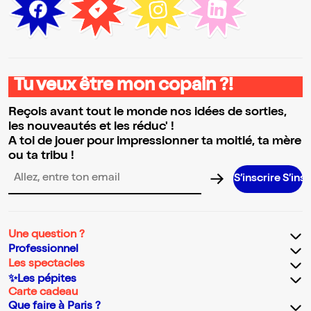
Tu veux être mon copain ?!
Reçois avant tout le monde nos idées de sorties,
les nouveautés et les réduc' !
A toi de jouer pour impressionner ta moitié, ta mère
ou ta tribu !
S’inscrire S’inscrire S’in
Adresse email pour la newsletter
Une question ?
Professionnel
Les spectacles
✨Les pépites
Carte cadeau
Que faire à Paris ?