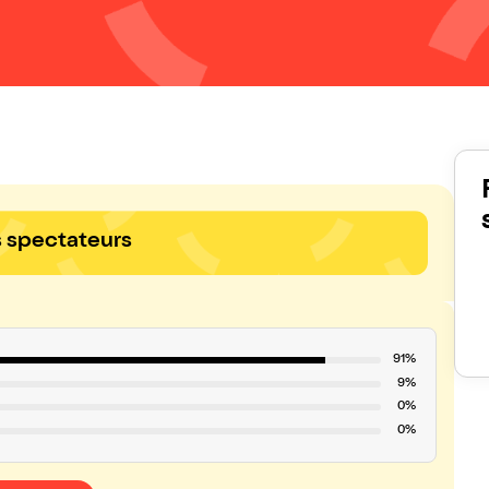
s spectateurs
91%
9%
0%
0%