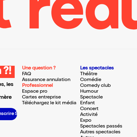
Une question ?
Les spectacles
 ?!
FAQ
Théâtre
Assurance annulation
Comédie
s, les
Professionnel
Comedy club
Espace pro
Humour
 mère
Cartes entreprise
Spectacle
Téléchargez le kit média
Enfant
Concert
inscrire S’inscrire S’inscrire S’inscrire S’inscrire S’inscrire S’inscrire S’inscrire S’inscrire S’inscrire S’inscrire S’inscrire
Activité
Expo
Spectacles passés
Autres spectacles