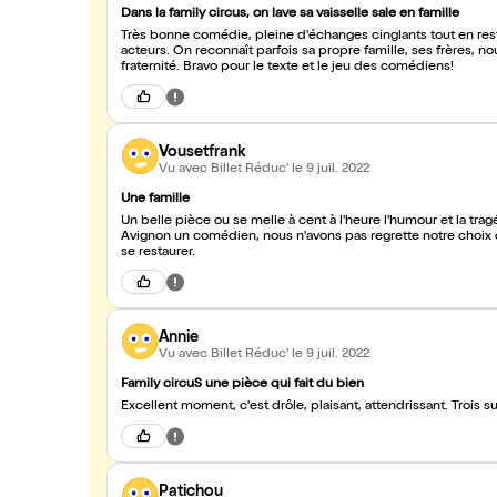
Dans la family circus, on lave sa vaisselle sale en famille
Très bonne comédie, pleine d'échanges cinglants tout en rest
acteurs. On reconnaît parfois sa propre famille, ses frères, n
fraternité. Bravo pour le texte et le jeu des comédiens!
Vousetfrank
Vu avec Billet Réduc'
le 9 juil. 2022
Une famille
Un belle pièce ou se melle à cent à l'heure l'humour et la tragédie en mode famille. Nous y sommes allés après avoir rencontré dans
Avignon un comédien, nous n'avons pas regrette notre choix 
se restaurer.
Annie
Vu avec Billet Réduc'
le 9 juil. 2022
Family circuS une pièce qui fait du bien
Excellent moment, c'est drôle, plaisant, attendrissant. Trois 
Patichou