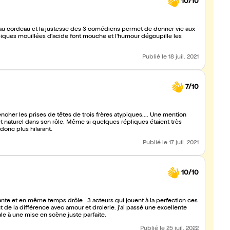
10/10
e au cordeau et la justesse des 3 comédiens permet de donner vie aux
piques mouillées d'acide font mouche et l'humour dégoupille les
Publié
le 18 juil. 2021
7/10
encher les prises de têtes de trois frères atypiques.... Une mention
rôle. Même si quelques répliques étaient très
donc plus hilarant.
Publié
le 17 juil. 2021
10/10
ante et en même temps drôle . 3 acteurs qui jouent à la perfection ces
nce avec amour et drolerie. j'ai passé une excellente
e à une mise en scène juste parfaite.
Publié
le 25 juil. 2022