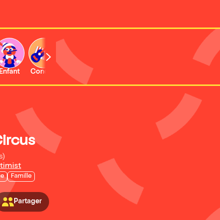
Enfant
Concert
Activité
Circus
s)
timist
ie
Famille
Partager