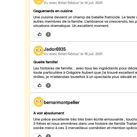
Vu avec Billet Réduc'
le 14 juil. 2021
Goguenards en cuisine
Une cuisine devient un champ de bataille fratricide. Le text
autres membres de la famille. L'ambiance va crescendo, les 
situations dramatique. Un excellent moment.
Jador6935
Vu avec Billet Réduc'
le 16 juil. 2021
Quelle famille!
Les histoires de famille... avec tous les ingrédients pour décl
toute particulière à Grégoire Aubert que j'ai trouvé excellent et naturel dans son 
drôles, je m'attendais toutefois à un spectacle plus décalé et 
bernarmontpellier
A voir absolument
Une pièce excellente très très bien écrite emouvante , touch
3 fréres et nous emmènes dans une histoire de famille Traitant de la différe
soirée merci à ces 3 merveilleux comédien et mention spécial