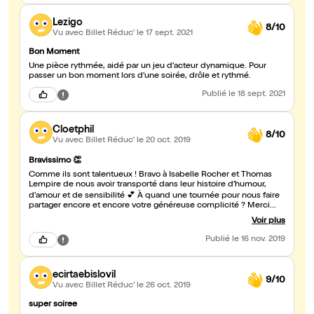
Lezigo
8/10
Vu avec Billet Réduc'
le 17 sept. 2021
Bon Moment
Une pièce rythmée, aidé par un jeu d'acteur dynamique. Pour
passer un bon moment lors d'une soirée, drôle et rythmé.
Publié
le 18 sept. 2021
Cloetphil
8/10
Vu avec Billet Réduc'
le 20 oct. 2019
Bravissimo 👏
Comme ils sont talentueux ! Bravo à Isabelle Rocher et Thomas
Lempire de nous avoir transporté dans leur histoire d'humour,
d'amour et de sensibilité 💕 À quand une tournée pour nous faire
partager encore et encore votre généreuse complicité ? Merci
Débra et Colin
Voir plus
Publié
le 16 nov. 2019
ecirtaebislovil
9/10
Vu avec Billet Réduc'
le 26 oct. 2019
super soiree