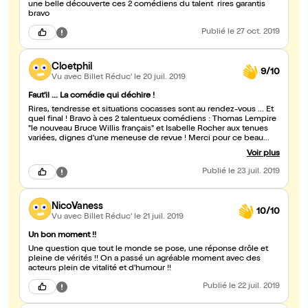
une belle découverte ces 2 comédiens du talent rires garantis
bravo
Publié
le 27 oct. 2019
Cloetphil
9/10
Vu avec Billet Réduc'
le 20 juil. 2019
Faut'il ... La comédie qui déchire !
Rires, tendresse et situations cocasses sont au rendez-vous ... Et
quel final ! Bravo à ces 2 talentueux comédiens : Thomas Lempire
"le nouveau Bruce Willis français" et Isabelle Rocher aux tenues
variées, dignes d'une meneuse de revue ! Merci pour ce beau
moment de comédie romantique 💕
Voir plus
Publié
le 23 juil. 2019
NicoVaness
10/10
Vu avec Billet Réduc'
le 21 juil. 2019
Un bon moment !!
Une question que tout le monde se pose, une réponse drôle et
pleine de vérités !! On a passé un agréable moment avec des
acteurs plein de vitalité et d'humour !!
Publié
le 22 juil. 2019