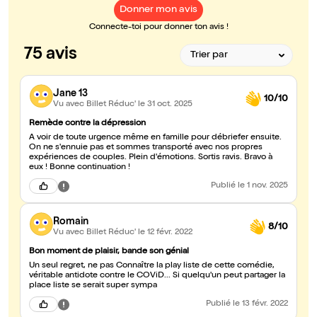
Donner mon avis
Connecte-toi pour donner ton avis !
75 avis
Jane 13
10/10
Vu avec Billet Réduc'
le 31 oct. 2025
Remède contre la dépression
A voir de toute urgence même en famille pour débriefer ensuite.
On ne s'ennuie pas et sommes transporté avec nos propres
expériences de couples. Plein d'émotions. Sortis ravis. Bravo à
eux ! Bonne continuation !
Publié
le 1 nov. 2025
Romain
8/10
Vu avec Billet Réduc'
le 12 févr. 2022
Bon moment de plaisir, bande son génial
Un seul regret, ne pas Connaître la play liste de cette comédie,
véritable antidote contre le COViD... Si quelqu'un peut partager la
place liste se serait super sympa
Publié
le 13 févr. 2022