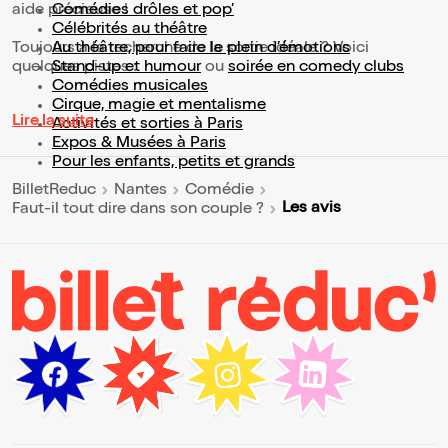
aide précieuse !
Comédies drôles et pop’
Célébrités au théâtre
Toujours à la recherche de la sortie idéale ? Voici
Au théâtre, pour faire le plein d’émotions
quelques pistes :
Stand-up et humour
ou
soirée en comedy clubs
Comédies musicales
Cirque, magie et mentalisme
Lire la suite
Activités et sorties à Paris
Expos & Musées à Paris
Pour les enfants, petits et grands
BilletReduc
Nantes
Comédie
Les avis
Faut-il tout dire dans son couple ?