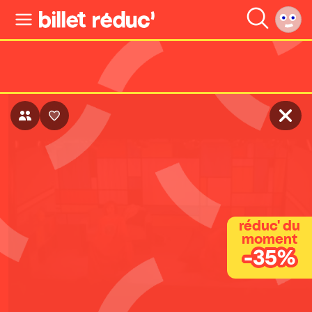
réduc' du
moment
-35%