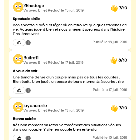
26nadege
7/10
Vu avec Billet Réduc'
le 15 juil. 2019
Spectacle drôle
Bon spectacle drôle et léger où on retrouve quelques tranches de
vie. Acteurs jouent bien et nous amènent avec eux dans l'histoire.
Final émouvant.
Publié
le 18 juil. 2019
Buitre11
8/10
Vu avec Billet Réduc'
le 17 juil. 2019
A vous de voir
Une tranche de vie d'un couple mais pas de tous les couples .
Bien écrit , bien joué , on passe de bons moments à sourire , rire
Publié
le 17 juil. 2019
loyoaureille
7/10
Vu avec Billet Réduc'
le 13 juil. 2019
Bonne soirée
trés bon moment on retrouve forcément des situations vécues
dans son couple. Y aller en couple bien entendu
Publié
le 15 juil. 2019