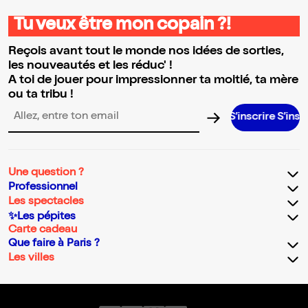
Tu veux être mon copain ?!
Reçois avant tout le monde nos idées de sorties,
les nouveautés et les réduc' !
A toi de jouer pour impressionner ta moitié, ta mère
ou ta tribu !
S’inscrire S’inscrire S’in
Adresse email pour la newsletter
Une question ?
Professionnel
Les spectacles
✨Les pépites
Carte cadeau
Que faire à Paris ?
Les villes