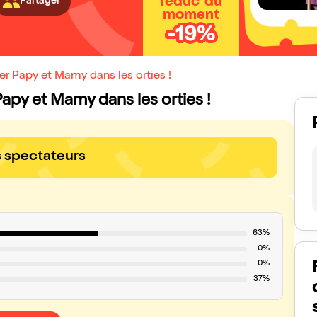
réduc' du
Partager
moment
-19%
er Papy et Mamy dans les orties !
Papy et Mamy dans les orties !
s spectateurs
63%
0%
0%
37%