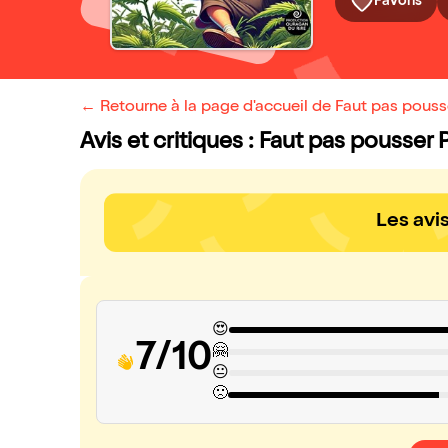
Favoris
← Retourne à la page d'accueil de Faut pas pouss
Avis et critiques : Faut pas pousser 
Les avi
😍
7/10
🤗
😐
🙁