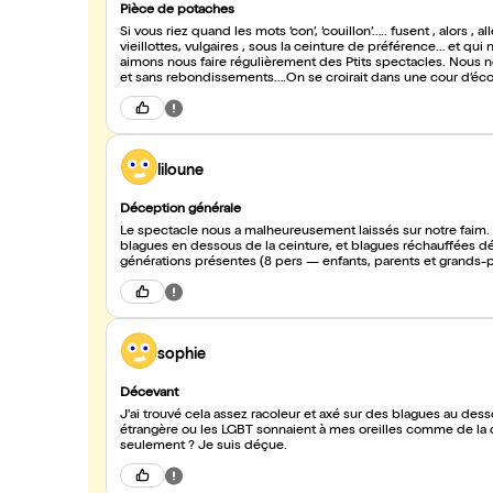
Pièce de potaches
Si vous riez quand les mots ‘con’, ‘couillon’….. fusent , alors , allez y! Il n’y a rien de plus ! Pas de texte, juste qq bl
vieillottes, vulgaires , sous la ceinture de préférence… et qu
aimons nous faire régulièrement des Ptits spectacles. Nous nous sommes ennu
et sans rebondissements….On se croirait dans une cour d’écol
liloune
Déception générale
Le spectacle nous a malheureusement laissés sur notre faim. 
blagues en dessous de la ceinture, et blagues réchauffées dé
générations présentes (8 pers — enfants, parents et grands-pa
sophie
Décevant
J'ai trouvé cela assez racoleur et axé sur des blagues au desso
étrangère ou les LGBT sonnaient à mes oreilles comme de la di
seulement ? Je suis déçue.