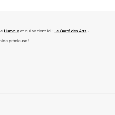
ype
Humour
et qui se tient ici :
Le Carré des Arts
-
 aide précieuse !