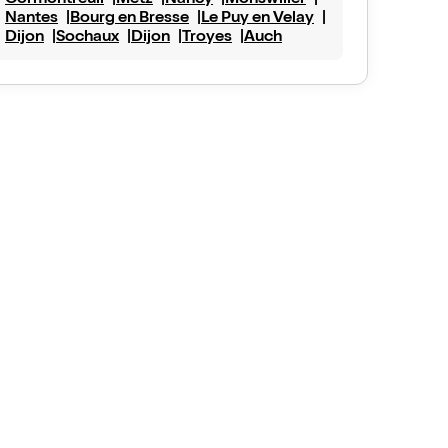
Cormontreuil
Metz
Nancy
Monswiller
Nantes
Bourg en Bresse
Le Puy en Velay
Dijon
Sochaux
Dijon
Troyes
Auch