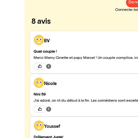
Donn
Connecte-toi 
8 avis
BV
Quel couple !
Merci Mamy Ginette et papy Marcel ! Un couple complice, ins
Nicole
Nini 59
J'ai adoré, on rit du début à la fin. Les comédiens sont excel
Youssef
Drôlement Juste!