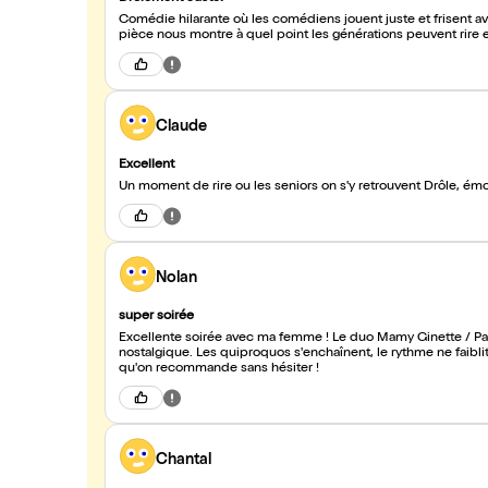
Comédie hilarante où les comédiens jouent juste et frisent av
pièce nous montre à quel point les générations peuvent rire
Claude
Excellent
Un moment de rire ou les s
Nolan
super soirée
Excellente soirée avec ma femme ! Le duo Mamy Ginette / Papy Marcel est irrésistible : elle pétillante et connectée, lui bougon et
nostalgique. Les quiproquos s'enchaînent, le rythme ne faiblit pas et on rit de bon cœur pendant 1h10. Une comédie feel-good
qu'on recommande sans hésiter !
Chantal