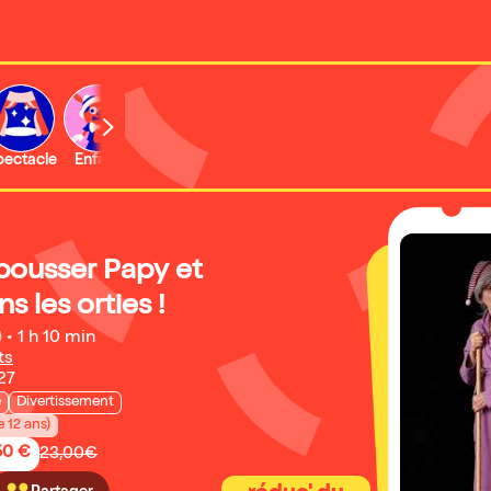
b
pectacle
Enfant
Concert
Activité
pousser Papy et
 les orties !
)
•
1 h 10 min
ts
27
e
Divertissement
e 12 ans)
50 €
23,00€