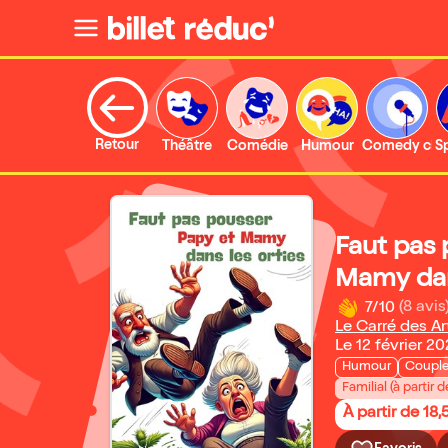
Retour
Théâtre
Comédie
Humour
Comedy clu
S
Faut pas 
Mamy dans
7/10
(8 avis
Le Carré des Ar
Le 12 février 20
Humour
Coupl
Familial (à partir d
À partir de 18,