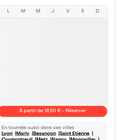
L
M
M
J
V
S
D
À partir de 18,50 € - Réserver
En tournée aussi dans ces villes
Lyon
Marly
Besançon
Saint Etienne