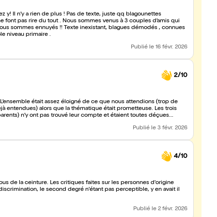
agounettes
i ne font pas rire du tout . Nous sommes venus à 3 couples d’amis qui
yés !! Texte inexistant, blagues démodés , connues
e niveau primaire .
Publié
le 16 févr. 2026
2/10
L’ensemble était assez éloigné de ce que nous attendions (trop de
jà entendues) alors que la thématique était prometteuse. Les trois
rents) n’y ont pas trouvé leur compte et étaient toutes déçues...
Publié
le 3 févr. 2026
4/10
us de la ceinture. Les critiques faites sur les personnes d'origine
scrimination, le second degré n'étant pas perceptible, y en avait il
Publié
le 2 févr. 2026