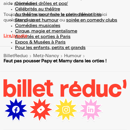
aide précieuse !
Comédies drôles et pop’
Célébrités au théâtre
Toujours à la recherche de la sortie idéale ? Voici
Au théâtre, pour faire le plein d’émotions
quelques pistes :
Stand-up et humour
ou
soirée en comedy clubs
Comédies musicales
Cirque, magie et mentalisme
Lire la suite
Activités et sorties à Paris
Expos & Musées à Paris
Pour les enfants, petits et grands
BilletReduc
Metz-Nancy
Humour
Faut pas pousser Papy et Mamy dans les orties !