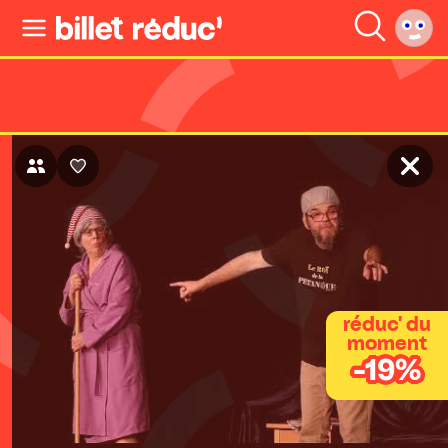
réduc' du
moment
-19%