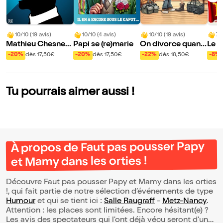
10/10 (19 avis)
10/10 (4 avis)
10/10 (19 avis)
7/
Mathieu Chesnea
Papi se (re)marie
On divorce quand
Le pi
u dans Synchronic
?
Noë
-20%
dès 17,50€
-20%
dès 17,50€
-22%
dès 18,50€
-8%
ité
Tu pourrais aimer aussi !
À propos de Faut pas pousser Papy
et Mamy dans les orties !
Découvre Faut pas pousser Papy et Mamy dans les orties
!, qui fait partie de notre sélection d’événements de type
Humour
et qui se tient ici :
Salle Raugraff
-
Metz-Nancy
.
Attention : les places sont limitées. Encore hésitant(e) ?
Les avis des spectateurs qui l'ont déjà vécu seront d'une