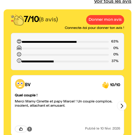
Voir tous les avis
7/10
(8 avis)
Donner mon avis
Connecte-toi pour donner ton avis !
😍
63%
🤗
0%
😐
0%
🙁
37%
BV
10/10
Quel couple !
Ni
Merci Mamy Ginette et papy Marcel ! Un couple complice,
J'
insolent, attachant et amusant.
ex
Publié
le 10 févr. 2026